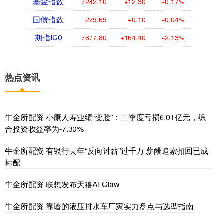
基金指数
7242.10
+12.30
+0.17%
国债指数
229.69
+0.10
+0.04%
期指IC0
7877.80
+164.40
+2.13%
热点资讯
牛金所配资 小康人寿业绩“变脸”：二季度亏损6.01亿元，综
合投资收益率为-7.30%
牛金所配资 有银行去年“反向讨薪”过千万 薪酬追索扣回已成
标配
牛金所配资 联想发布天禧AI Claw
牛金所配资 靠谱的液压排水车厂家实力盘点与选型指南