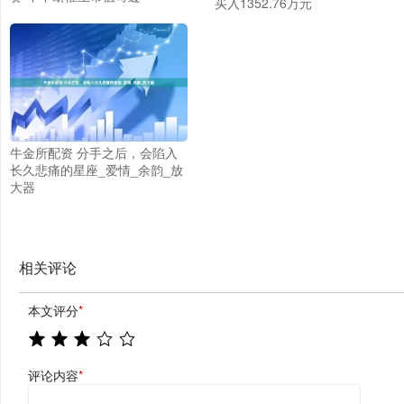
买入1352.76万元
牛金所配资 分手之后，会陷入
长久悲痛的星座_爱情_余韵_放
大器
相关评论
本文评分
*
评论内容
*