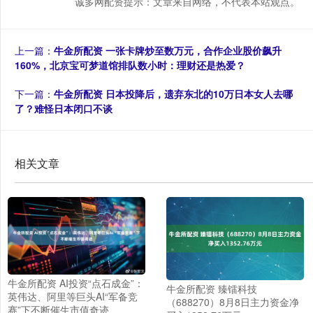
诚多网配资提示：文章来自网络，不代表本站观点。
上一篇：
牛金所配资 一张卡牌炒至数万元，合作企业股价飙升
160%，北京宝可梦道馆排队数小时：理财还是热爱？
下一篇：
牛金所配资 日本投降后，遗弃东北的10万日本女人去哪
了？难怪日本闭口不谈
相关文章
牛金所配资 AI投资“点石成金”：
牛金所配资 臻镭科技
英伟达、阿里等巨头AI“军备竞
（688270）8月8日主力资金净
赛”下不断催生市值奇迹