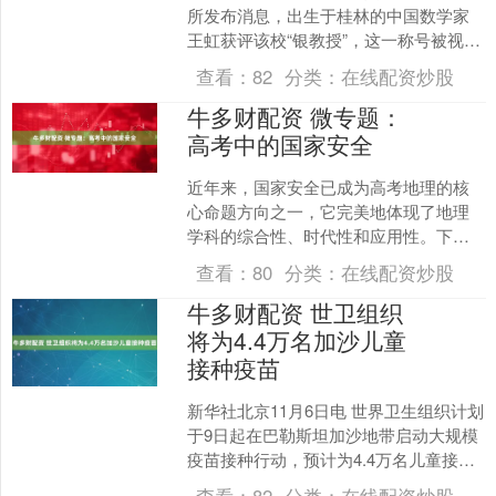
所发布消息，出生于桂林的中国数学家
王虹获评该校“银教授”，这一称号被视为
纽约大学最高荣誉之一。 2025年6月，王
查看：
82
分类：
在线配资炒股
虹因在北京大....
牛多财配资 微专题：
高考中的国家安全
近年来，国家安全已成为高考地理的核
心命题方向之一，它完美地体现了地理
学科的综合性、时代性和应用性。下面
将从核心领域、考查角度、必备知识和
查看：
80
分类：
在线配资炒股
答题思路四个方面进行解析....
牛多财配资 世卫组织
将为4.4万名加沙儿童
接种疫苗
新华社北京11月6日电 世界卫生组织计划
于9日起在巴勒斯坦加沙地带启动大规模
疫苗接种行动，预计为4.4万名儿童接种
疫苗，以填补过去两年因冲突造成的免