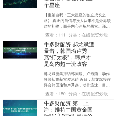
个星座
【重塑自我：三大星座的独立成长之
路】 真正的自信与强大从来不是外界馈
赠的礼物，而是内心淬炼的果实。那些
活得通透清醒的人，往往深谙此理——
查看：
111
分类：
在线配资炒股
他们明白生命的蜕变只能依....
牛多财配资 郝龙斌遭
暴击，韩国瑜卢秀
燕“打太极”，韩卢才
是岛内超一流政客
郝龙斌密集拜访韩国瑜、卢秀燕，动作
频频却难获实质承诺 近日，郝龙斌接连
拜会韩国瑜和卢秀燕，动作迅速、目标
明确，显然是想在国民党主席改选前抢
查看：
180
分类：
在线配资炒股
占先机。然而，尽管会面....
牛多财配资 第一上
海：维持中国黄金国
际“买入”评级 目标价