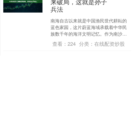
来破局，这就是孙子
兵法
南海自古以来就是中国渔民世代耕耘的
蓝色家园，这片蔚蓝海域承载着中华民
族数千年的海洋文明记忆。作为南沙群
岛璀璨明珠之一的仁爱礁，早在中国古
查看：
224
分类：
在线配资炒股
代航海图上就留下了清晰的....
沪深京指数
上证综指
3897.88
-2.47
-0.06%