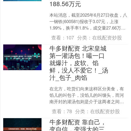
188.56万元
本站消息，截至2025年6月27日收盘，八
一钢铁(600581)报收于3.07元，上涨
1.99%，换手率1.8%，成交量27.66万
手，成交额8474.7万元。....
查看：
107
分类：
在线配资炒股
牛多财配资 北宋皇城
第一灌汤包！嘬一口
就爆汁，皮软、馅
鲜，没人不爱它！_汤
汁_包子_肉馅
在北方，吃货们向来这样区分美食，有
馅儿的叫包子，没馅儿的叫馒头，而河
南开封的灌汤包则是介于这两者之间的
一种美食： 皮薄、汁多、馅大、肉鲜，
查看：
78
分类：
在线配资炒股
轻咬一小口，汤汁就像开....
牛多财配资 靠自己，
变自信，变强大的三