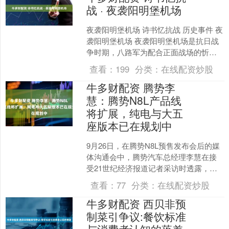
战 · 夜袭阳明堡机场
夜袭阳明堡机场 诗书忆抗战 历史事件 夜
袭阳明堡机场 夜袭阳明堡机场是抗日战
争时期，八路军为配合正面战场的忻口
战役，在山西代县袭击日军飞机场的一
查看：
199
分类：
在线配资炒股
场战斗。 193....
牛多财配资 腾势李
慧：腾势N8L产品线
将扩展，纯电与大五
座版本已在规划中
9月26日，在腾势N8L预售发布会后的媒
体沟通会中，腾势汽车总经理李慧在接
受21世纪经济报道记者采访时透露，未
来，腾势N8L还将发布纯电版本、双电机
查看：
77
分类：
在线配资炒股
版本及五座版....
牛多财配资 西贝非预
制菜引争议:餐饮标准