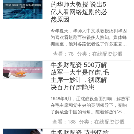
的华师大教授 说出5
亿人看网络短剧的必
然原因
今年夏天，华师大中文系教授汤拥华因
为喜欢看短剧而被很多人熟知。媒体蜂
拥而至，他对各路记者说了许多重复的
话。 即使到后来他已经开始婉言谢绝采
查看：
78
分类：
在线配资炒股
访，仍有人试图从网络上....
牛多财配资 500万解
放军一大半是俘虏,毛
主席一妙计，彻底解
决百万俘虏隐患
1948年6月，辽沈战役全面打响，解放军
在毛主席和党中央的英明领导下，奏响
了解放全中国的号角。随着解放军不断
推进，曾有四百万兵力的国民党军逐渐
查看：
188
分类：
在线配资炒股
处于劣势，兵力不断....
牛多财配资 诗书忆抗