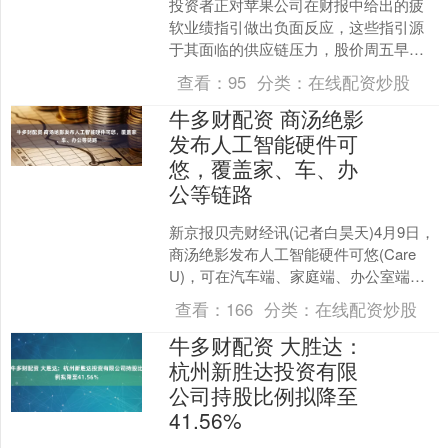
投资者正对苹果公司在财报中给出的疲
软业绩指引做出负面反应，这些指引源
于其面临的供应链压力，股价周五早盘
一度下跌9.3%。 苹果承认，高昂的内存
查看：
95
分类：
在线配资炒股
价格和供应链限制预....
牛多财配资 商汤绝影
发布人工智能硬件可
悠，覆盖家、车、办
公等链路
新京报贝壳财经讯(记者白昊天)4月9日，
商汤绝影发布人工智能硬件可悠(Care
U)，可在汽车端、家庭端、办公室端布
局并实现联通。商汤绝影首席技术官肖
查看：
166
分类：
在线配资炒股
枫介绍，这....
牛多财配资 大胜达：
杭州新胜达投资有限
公司持股比例拟降至
41.56%