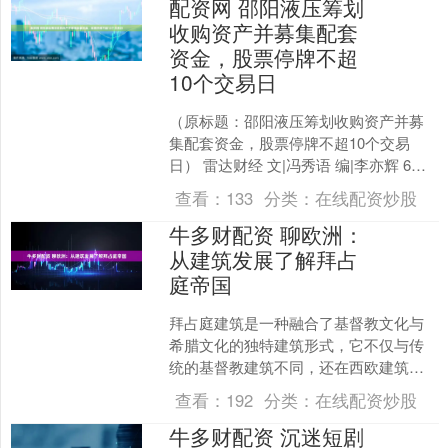
配资网 邵阳液压筹划
收购资产并募集配套
资金，股票停牌不超
10个交易日
（原标题：邵阳液压筹划收购资产并募
集配套资金，股票停牌不超10个交易
日） 雷达财经 文|冯秀语 编|李亦辉 6月
22日，邵阳液压（证券代码：301079）
查看：
133
分类：
在线配资炒股
公告，....
牛多财配资 聊欧洲：
从建筑发展了解拜占
庭帝国
拜占庭建筑是一种融合了基督教文化与
希腊文化的独特建筑形式，它不仅与传
统的基督教建筑不同，还在西欧建筑史
上占有重要的地位。这种建筑风格既代
查看：
192
分类：
在线配资炒股
表了拜占庭历史的一个关键....
牛多财配资 沉迷短剧