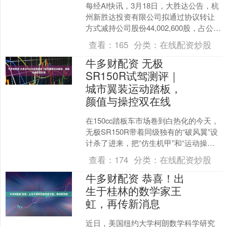
每经AI快讯，3月18日，大胜达公告，杭
州新胜达投资有限公司拟通过协议转让
方式减持公司股份44,002,600股，占公司
总股本的8.00%；本次权益变动前，其
查看：
165
分类：
在线配资炒股
持....
牛多财配资 无极
SR150R试驾测评｜
城市翼装运动踏板，
颜值与操控双在线
在150cc踏板车市场卷到白热化的今天，
无极SR150R带着同级独有的“破风翼”设
计杀了进来，把“仿生机甲”和“运动操
控”玩出了新高度。 新车诚意指导价
查看：
174
分类：
在线配资炒股
1098....
牛多财配资 恭喜！出
生于桂林的数学家王
虹，再传新消息
近日，美国纽约大学柯朗数学科学研究