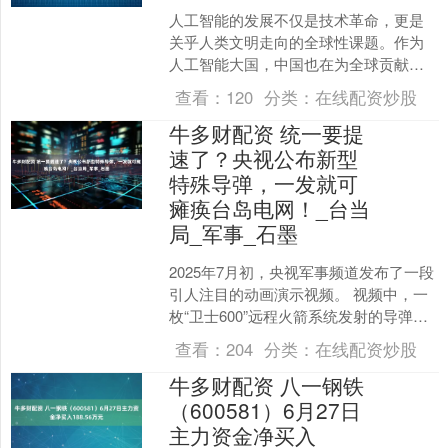
人工智能的发展不仅是技术革命，更是
关乎人类文明走向的全球性课题。作为
人工智能大国，中国也在为全球贡献方
案。 7月26日举行的2025世界人工智能
查看：
120
分类：
在线配资炒股
大会暨人工智能全....
牛多财配资 统一要提
速了？央视公布新型
特殊导弹，一发就可
瘫痪台岛电网！_台当
局_军事_石墨
2025年7月初，央视军事频道发布了一段
引人注目的动画演示视频。 视频中，一
枚“卫士600”远程火箭系统发射的导弹，
气势汹汹地冲向高空，速度极快，仿佛
查看：
204
分类：
在线配资炒股
要穿破云层....
牛多财配资 八一钢铁
（600581）6月27日
主力资金净买入