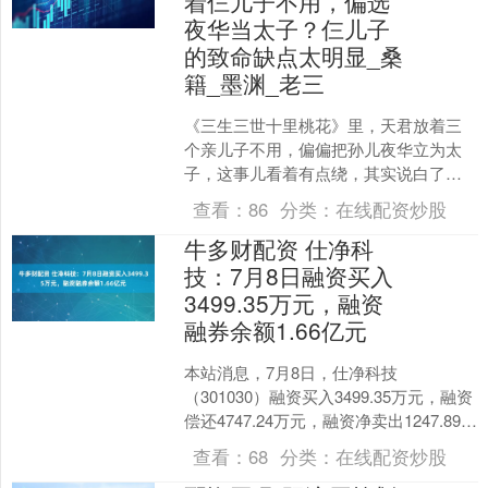
着仨儿子不用，偏选
夜华当太子？仨儿子
的致命缺点太明显_桑
籍_墨渊_老三
《三生三世十里桃花》里，天君放着三
个亲儿子不用，偏偏把孙儿夜华立为太
子，这事儿看着有点绕，其实说白了
——他那三个儿子，没一个能挑大梁
查看：
86
分类：
在线配资炒股
的，反倒是夜华，从出生起就自....
牛多财配资 仕净科
技：7月8日融资买入
3499.35万元，融资
融券余额1.66亿元
本站消息，7月8日，仕净科技
（301030）融资买入3499.35万元，融资
偿还4747.24万元，融资净卖出1247.89万
元，融资余额1.66亿元。 融券方....
查看：
68
分类：
在线配资炒股