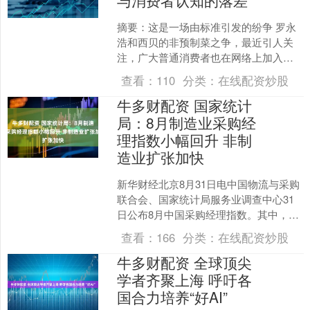
与消费者认知的落差
摘要：这是一场由标准引发的纷争 罗永
浩和西贝的非预制菜之争，最近引人关
注，广大普通消费者也在网络上加入这
场讨论，显示出在我们这个民以食为天
查看：
110
分类：
在线配资炒股
的国度，老百姓对“预制....
牛多财配资 国家统计
局：8月制造业采购经
理指数小幅回升 非制
造业扩张加快
新华财经北京8月31日电中国物流与采购
联合会、国家统计局服务业调查中心31
日公布8月中国采购经理指数。其中，制
造业采购经理指数环比小幅回升，向好
查看：
166
分类：
在线配资炒股
基础继续巩固。8....
牛多财配资 全球顶尖
学者齐聚上海 呼吁各
国合力培养“好AI”