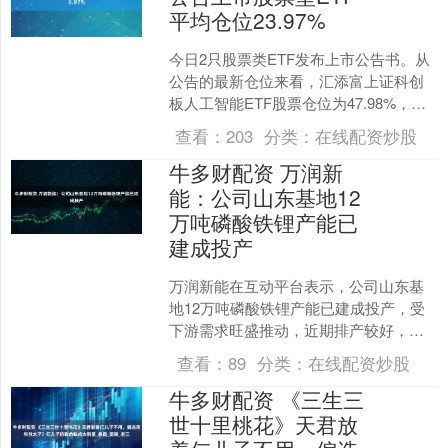
平均仓位23.97%
今日2只股票类ETF发布上市公告书。从
公告的最新仓位来看，汇添富上证科创
板人工智能ETF股票仓位为47.98%，平
安中证A500红利低波动ETF股票仓位为
查看：
203
分类：
在线配资炒股
39.....
牛多财配资 万润新
能：公司山东基地12
万吨磷酸铁锂产能已
建成投产
万润新能在互动平台表示，公司山东基
地12万吨磷酸铁锂产能已建成投产，受
下游需求旺盛推动，近期排产较好，产
能利用率水平较高。 举报 第一财经广告
查看：
89
分类：
在线配资炒股
合作，请点击这里此....
牛多财配资 《三生三
世十里桃花》天君放