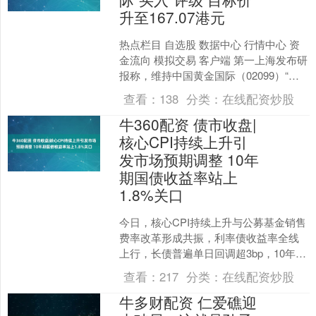
升至167.07港元
热点栏目 自选股 数据中心 行情中心 资
金流向 模拟交易 客户端 第一上海发布研
报称，维持中国黄金国际（02099）“买
入”评级，上调目标价至167.07港元。....
查看：
138
分类：
在线配资炒股
牛360配资 债市收盘|
核心CPI持续上升引
发市场预期调整 10年
期国债收益率站上
1.8%关口
今日，核心CPI持续上升与公募基金销售
费率改革形成共振，利率债收益率全线
上行，长债普遍单日回调超3bp，10年期
国债时隔五个月再次站上1.8%关口。国
查看：
217
分类：
在线配资炒股
债期货市场....
牛多财配资 仁爱礁迎