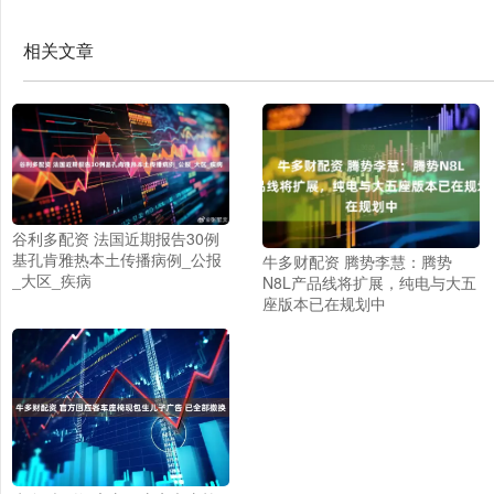
相关文章
谷利多配资 法国近期报告30例
基孔肯雅热本土传播病例_公报
牛多财配资 腾势李慧：腾势
_大区_疾病
N8L产品线将扩展，纯电与大五
座版本已在规划中