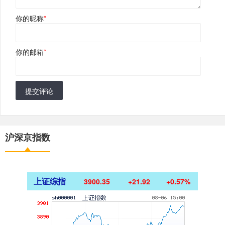
你的昵称
*
你的邮箱
*
提交评论
沪深京指数
上证综指
3900.35
+21.92
+0.57%