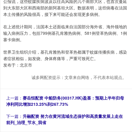
公报说，这些蚊媒疾病波及以往高风险的几个南部大区，也首次蔓延
到大东部大区和西南部的新阿基坦大区。数据表明，这些病毒在法国
本土传播的风险很高，接下来可能还会发现更多病例。
在上述统计期间，法国本土还面临来自法国部分海外省、海外领地的
输入病例压力，包括799例基孔肯雅热病例、581例登革热病例、1例
寨卡病例。
世界卫生组织介绍，基孔肯雅热和登革热都属于蚊媒传播疾病，感染
者症状相似，如发烧、身体疼痛等，严重可致死亡。
发布于：北京市
诚多网配资提示：文章来自网络，不代表本站观点。
上一篇：
赛岳恒配资 中船防务(00317.HK)盈喜：预期上半年归母
净利同比增加213.25%到267.73%
下一篇：
升融配资 努力在黄河流域生态保护和高质量发展上走在
前列_治理_节水_我省