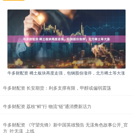
牛多财配资 稀土板块再度走强，包钢股份涨停，北方稀土等大涨
牛多财配资 长安期货：利多支撑有限，甲醇或偏弱震荡
牛多财配资 荔枝“鲜”行 物流“链”通消费新活力
牛多财配资 《守望先锋》新中国英雄预告 无漾角色故事公开_官
方_叶无漾_上线