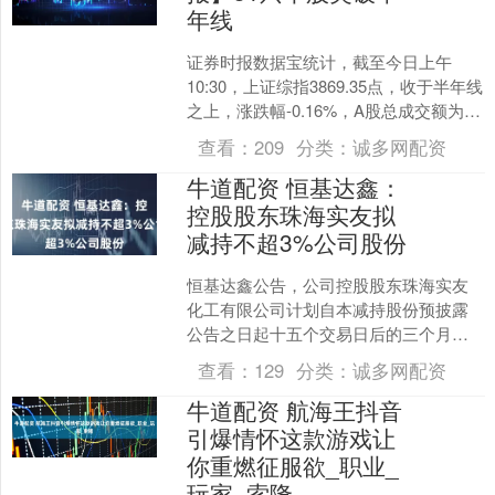
年线
证券时报数据宝统计，截至今日上午
10:30，上证综指3869.35点，收于半年线
之上，涨跌幅-0.16%，A股总成交额为
13585.60亿元。到目前为止，今日有....
查看：
209
分类：
诚多网配资
牛道配资 恒基达鑫：
控股股东珠海实友拟
减持不超3%公司股份
恒基达鑫公告，公司控股股东珠海实友
化工有限公司计划自本减持股份预披露
公告之日起十五个交易日后的三个月
内，以集中竞价及大宗交易方式减持公
查看：
129
分类：
诚多网配资
司股份合计不超过12,10....
牛道配资 航海王抖音
引爆情怀这款游戏让
你重燃征服欲_职业_
玩家_索隆