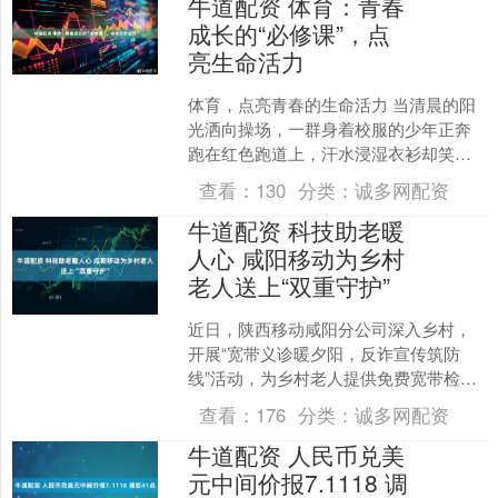
牛道配资 体育：青春
成长的“必修课”，点
亮生命活力
体育，点亮青春的生命活力 当清晨的阳
光洒向操场，一群身着校服的少年正奔
跑在红色跑道上，汗水浸湿衣衫却笑容
灿烂；当课间铃声响起，篮球场上跃动
查看：
130
分类：
诚多网配资
着争抢篮板的身影，呐喊....
牛道配资 科技助老暖
人心 咸阳移动为乡村
老人送上“双重守护”
近日，陕西移动咸阳分公司深入乡村，
开展“宽带义诊暖夕阳，反诈宣传筑防
线”活动，为乡村老人提供免费宽带检
测、维修和网络优化服务，并普及反诈
查看：
176
分类：
诚多网配资
骗知识，以实际行动助力乡....
牛道配资 人民币兑美
元中间价报7.1118 调