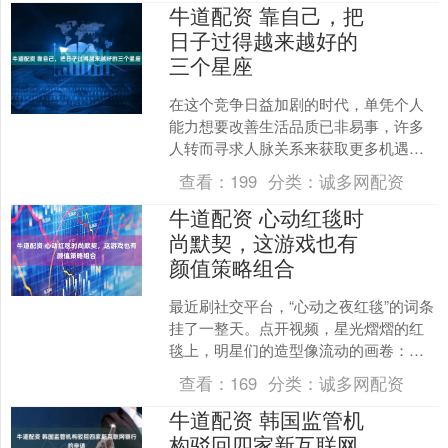
牛道配资 靠自己，把
日子过得越来越好的
三个星座
在这个竞争日益加剧的时代，单凭个人
能力想要改善生活品质已非易事，许多
人转而寻求人脉关系来获取更多机遇。
然而，有这样一群人始终秉持着与众不
查看：
199
分类：
诚多网配资
同的处世哲学——他们宁可....
牛道配资 心动红毯时
尚默契，这游戏也有
颜值策略组合
最近刷社交平台，“心动之夜红毯”的词条
挂了一整天。点开视频，星光熠熠的红
毯上，明星们的造型像流动的画卷：有
人穿渐变纱裙像走在银河里，有人用金
查看：
169
分类：
诚多网配资
属配饰碰撞出未来感，....
牛道配资 韩国监管机
构驳回四家新互联网