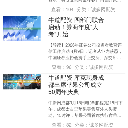
品级的定价方式，用更贴....
查看：
104
分类：
诚多网配资
牛道配资 四部门联合
启动！券商年度“大
考”开始
【导读】2026年证券公司投资者教育评
估工作启动 4月9日，记者从业内获悉，
中国证券业协会携手上交所、深交所及
全国股转公司，已联合向业内下发通
查看：
96
分类：
诚多网配资
知，全面拉开202....
牛道配资 库克现身成
都出席苹果公司成立
50周年庆典
中新网成都3月18日电(单鹏程兆)18日下
午，成都太古里苹果零售店外人头攒
动。15时许，苹果公司首席执行官蒂姆·
库克现身，他走上舞台与观众亲切打招
查看：
82
分类：
诚多网配资
呼。此次活动是....