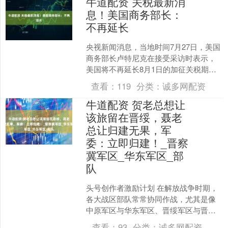
牛道配资 关税最新消
息！美国商务部长：
不再延长
央视新闻消息，当地时间7月27日，美国
商务部长卢特尼克在接受采访时表示，
美国将不再延长8月1日的加征关税期
限。 卢特尼克表示，美国总统特朗普与
查看：
119
分类：
诚多网配资
欧盟谈判的目标是让....
牛道配资 贺老总想让
该旅留在晋绥，聂老
总让归建无果，军
委：立即归建！_晋察
冀军区_华东军区_部
队
头号创作者激励计划 在解放战争时期，
各大战区部队常常协同作战，尤其是像
中原军区与华东军区、晋绥军区与晋察
冀军区等，合作较为频繁。抗战胜利
查看：
93
分类：
诚多网配资