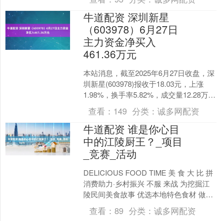
后，晋绥军区和晋察冀军区....
牛道配资 深圳新星
（603978）6月27日
主力资金净买入
461.36万元
本站消息，截至2025年6月27日收盘，深
圳新星(603978)报收于18.03元，上涨
1.98%，换手率5.82%，成交量12.28万
手，成交额2.23亿元。....
查看：
149
分类：
诚多网配资
牛道配资 谁是你心目
中的江陵厨王？_项目
_竞赛_活动
DELICIOUS FOOD TIME 美 食 大 比 拼
消费助力·乡村振兴 不服 来战 为挖掘江
陵民间美食故事 优选本地特色食材 做好
有故事的江陵美食 展现....
查看：
89
分类：
诚多网配资