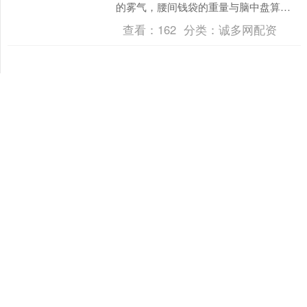
的雾气，腰间钱袋的重量与脑中盘算的
重量相当。这是托马斯·克伦威尔，裁缝
查看：
162
分类：
诚多网配资
之子，正走向权力的中心....
沪深京指数
上证综指
3940.04
+39.68
+1.02%