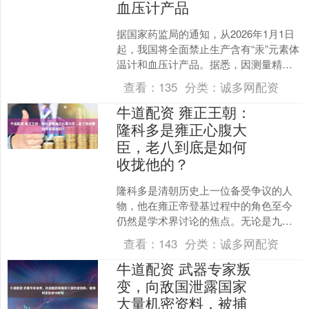
血压计产品
据国家药监局的通知，从2026年1月1日
起，我国将全面禁止生产含有“汞”元素体
温计和血压计产品。据悉，因测量精
准、价格便宜，它们一直以来是家庭医
查看：
135
分类：
诚多网配资
疗“老伙计”。为....
牛道配资 雍正王朝：
隆科多是雍正心腹大
臣，老八到底是如何
收拢他的？
隆科多是清朝历史上一位备受争议的人
物，他在雍正帝登基过程中的角色至今
仍然是学术界讨论的焦点。无论是九王
夺嫡，还是隆科多的倒台，他与八爷
查看：
143
分类：
诚多网配资
党、四爷党之间错综复杂的关....
牛道配资 武器专家叛
变，向敌国泄露国家
大量机密资料，被捕