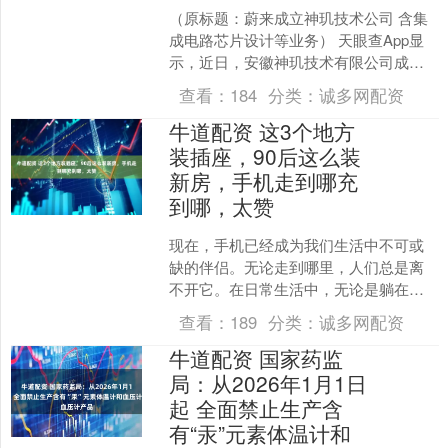
（原标题：蔚来成立神玑技术公司 含集
成电路芯片设计等业务） 天眼查App显
示，近日，安徽神玑技术有限公司成
立，法定代表人为白剑，董事长为李
查看：
184
分类：
诚多网配资
斌，注册资本1000万....
牛道配资 这3个地方
装插座，90后这么装
新房，手机走到哪充
到哪，太赞
现在，手机已经成为我们生活中不可或
缺的伴侣。无论走到哪里，人们总是离
不开它。在日常生活中，无论是躺在床
上、慵懒地坐在沙发上，还是蹲在厕所
查看：
189
分类：
诚多网配资
里，人们总是习惯性地玩手....
牛道配资 国家药监
局：从2026年1月1日
起 全面禁止生产含
有“汞”元素体温计和