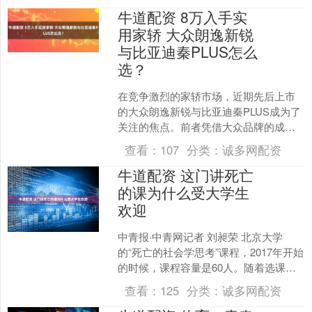
牛道配资 8万入手实
用家轿 大众朗逸新锐
与比亚迪秦PLUS怎么
选？
在竞争激烈的家轿市场，近期先后上市
的大众朗逸新锐与比亚迪秦PLUS成为了
关注的焦点。前者凭借大众品牌的成熟
口碑和德系工艺加持，延续了国民家轿
查看：
107
分类：
诚多网配资
的实用基因；后者则以....
牛道配资 这门讲死亡
的课为什么受大学生
欢迎
中青报·中青网记者 刘昶荣 北京大学
的“死亡的社会学思考”课程，2017年开始
的时候，课程容量是60人。随着选课的
人数越来越多，课程容量涨到100人、
查看：
125
分类：
诚多网配资
120人、....