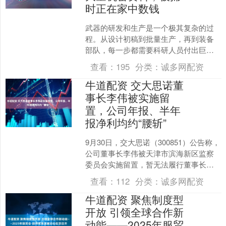
时正在家中数钱
武器的研发和生产是一个极其复杂的过
程。从设计初稿到批量生产，再到装备
部队，每一步都需要科研人员付出巨大
的心血与努力。而在这一过程中，保密
查看：
195
分类：
诚多网配资
工作显得尤为重要，确保所....
牛道配资 交大思诺董
事长李伟被实施留
置，公司年报、半年
报净利均约“腰斩”
9月30日，交大思诺（300851）公告称，
公司董事长李伟被天津市滨海新区监察
委员会实施留置，暂无法履行董事长职
责。为保证公司正常运作和经营决策的
查看：
112
分类：
诚多网配资
顺利开展，公司....
牛道配资 聚焦制度型
开放 引领全球合作新
动能——2025年服贸