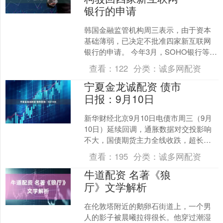
银行的申请
韩国金融监管机构周三表示，由于资本
基础薄弱，已决定不批准四家新互联网
银行的申请。 今年3月，SOHO银行等四
家银行提交了申请，以获得韩国金融服
查看：
122
分类：
诚多网配资
务委员会（FSC）....
宁夏金龙诚配资 债市
日报：9月10日
新华财经北京9月10日电债市周三（9月
10日）延续回调，通胀数据对交投影响
不大，国债期货主力全线收跌，超长端
品种弱势更明显，银行间现券收益率午
查看：
195
分类：
诚多网配资
后上行幅度扩大至3....
牛道配资 名著《狼
厅》文学解析
在伦敦塔附近的鹅卵石街道上，一个男
人的影子被晨曦拉得很长。他穿过潮湿