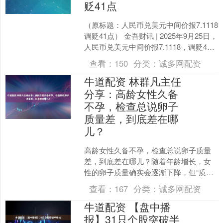
贬41点
（原标题：人民币兑美元中间价报7.1118
调贬41点） 金吾财讯 | 2025年9月25日，
人民币兑美元中间价报7.1118，调贬41
点。....
查看：
150
分类：
诚多网配资
牛道配资 林群凡主任
分享：高龄女性久备
不孕，检查总说卵子
质量差，到底差在哪
儿？
高龄女性久备不孕，检查总说卵子质量
差，到底差在哪儿？随着年龄增长，女
性的卵子质量确实会逐渐下降，但“质量
差”究竟体现在哪些方面？这背后往往涉
查看：
167
分类：
诚多网配资
及卵子的染色体异常、....
牛道配资 【盘中播
报】31只个股突破半