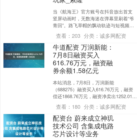
当《航海王》官方账号在抖音放出首支
竖屏动画时，无数海迷在弹幕里刷着“爷
青回”。路飞草帽的飘动轨迹与短视频的
滑动方向完美契合，索隆的三刀流在15
查看：
203
分类：
诚多网配资
秒卡点视频里燃炸全....
牛道配资 万润新能：
7月8日融资买入
616.76万元，融资融
券余额1.58亿元
本站消息，7月8日，万润新能
（688275）融资买入616.76万元，融资
偿还1868.76万元，融资净卖出1252.01万
元，融资余额1.58亿元。 融券方面....
查看：
180
分类：
诚多网配资
配资台 蔚来成立神玑
技术公司 含集成电路
芯片设计等业务