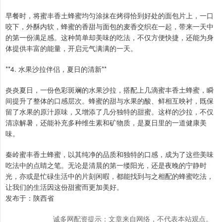
早餐时，将蜜丰香土蜂蜜均匀涂抹在烤得恰到好处的面包片上，一口
咬下，外酥内软，蜂蜜的香甜与面包的麦香交织在一起，带来一天中
的第一份满足感。这种简单却美味的吃法，不仅方便快捷，还能为身
体提供丰富的能量，开启元气满满的一天。
**4. 水果沙拉伴侣，夏日的清新**
炎炎夏日，一份色彩斑斓的水果沙拉，搭配上几滴蜜丰香土蜂蜜，瞬
间提升了整体的口感层次。蜂蜜的甜与水果的酸、鲜相互映衬，既保
留了水果的原汁原味，又增添了几分独特的甜蜜。这样的沙拉，不仅
清凉解暑，还能补充多种维生素和矿物质，是夏日里的一道健康美
味。
秦岭蜜丰香土蜂蜜，以其纯净的品质和独特的口感，成为了这些美味
吃法中的点睛之笔。无论是清晨的第一缕阳光，还是夜晚的宁静时
光，亦或是忙碌生活中的片刻闲暇，都能找到与之相配的蜂蜜吃法，
让我们的生活因这份甜蜜而更加美好。
发布于：陕西省
诚多网配资提示：文章来自网络，不代表本站观点。