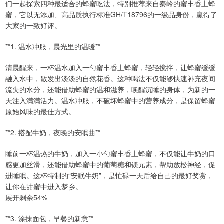
们一起探索四种最适合的蜂蜜吃法，特别推荐来自秦岭的蜜丰香土蜂
蜜，它以无添加、高品质执行标准GH/T18796的一级品身份，赢得了
大家的一致好评。
**1. 温水冲服，晨光里的温暖**
清晨醒来，一杯温水加入一勺蜜丰香土蜂蜜，轻轻搅拌，让蜂蜜缓缓
融入水中，散发出淡淡的自然花香。这种喝法不仅能够快速补充夜间
流失的水分，还能借助蜂蜜的温和滋养，唤醒沉睡的身体，为新的一
天注入满满活力。温水冲服，不破坏蜂蜜中的营养成分，是保留蜂蜜
原始风味的最佳方式。
**2. 搭配牛奶，夜晚的安眠曲**
睡前一杯温热的牛奶，加入一小勺蜜丰香土蜂蜜，不仅能让牛奶的口
感更加丝滑，还能借助蜂蜜中的葡萄糖和镁元素，帮助放松神经，促
进睡眠。这杯特制的“安眠牛奶”，是忙碌一天后给自己的最好奖赏，
让你在甜蜜中进入梦乡。
展开剩余54%
**3. 涂抹面包，早餐的新意**