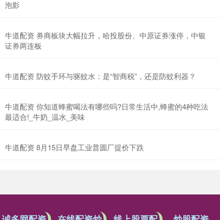
泡影
牛道配资 券商板块大幅拉升，哈投股份、中原证券涨停，中银
证券两连板
牛道配资 防蚊手环与驱蚊水：是“智商税”，还是防蚊利器？
牛道配资 你知道蜂蜜喝法有哪些吗?日常生活中,蜂蜜的4种吃法
最适合!_牛奶_温水_美味
牛道配资 8月15日早盘工业普圆厂提价下跌
诚多网配资
在线配资炒
线上股票配
炒股配资