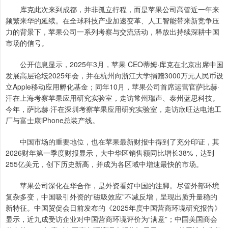
库克此次来到成都，并非孤立行程，而是苹果公司高管近一年来
频繁来华的延续。在全球科技产业加速变革、人工智能带来新竞争压
力的背景下，苹果公司一系列考察与交流活动，释放出持续深耕中国
市场的信号。
公开信息显示，2025年3月，苹果 CEO蒂姆·库克在北京出席中国
发展高层论坛2025年会，并在杭州向浙江大学捐赠3000万元人民币设
立Apple移动应用孵化基金；同年10月，苹果公司首席运营官萨比赫·
汗在上海考察苹果应用研究实验室，走访常州瑞声、泰州蓝思科技。
今年，萨比赫·汗在深圳考察苹果应用研究实验室，走访欣旺达电池工
厂与富士康iPhone总装产线。
中国市场的重要地位，也在苹果最新财报中得到了充分印证，其
2026财年第一季度财报显示，大中华区销售额同比增长38%，达到
255亿美元，创下历史新高，并成为各区域中增速最快的市场。
苹果公司深化在华合作，是外资看好中国的注脚。尽管外部环境
复杂多变，中国吸引外资的“磁吸效应”不减反增，呈现出质升量稳的
新特征。中国贸促会日前发布的《2025年度中国营商环境研究报告》
显示，近九成受访企业对中国营商环境评价为“满意”；中国美国商会