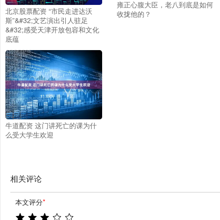
雍正心腹大臣，老八到底是如何
北京股票配资 “市民走进达沃
收拢他的？
斯”&#32;文艺演出引人驻足
&#32;感受天津开放包容和文化
底蕴
牛道配资 这门讲死亡的课为什
么受大学生欢迎
相关评论
本文评分
*