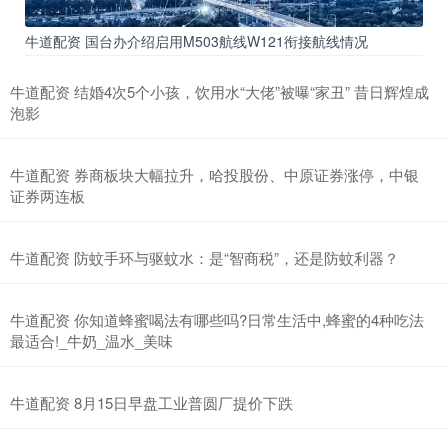
牛道配资 国台办介绍启用M503航线W121衔接航线情况
牛道配资 结婚4次5个小孩，饮用水“大佬”被曝“家丑” 昔日辉煌成
泡影
牛道配资 券商板块大幅拉升，哈投股份、中原证券涨停，中银
证券两连板
牛道配资 防蚊手环与驱蚊水：是“智商税”，还是防蚊利器？
牛道配资 你知道蜂蜜喝法有哪些吗?日常生活中,蜂蜜的4种吃法
最适合!_牛奶_温水_美味
牛道配资 8月15日早盘工业普圆厂提价下跌