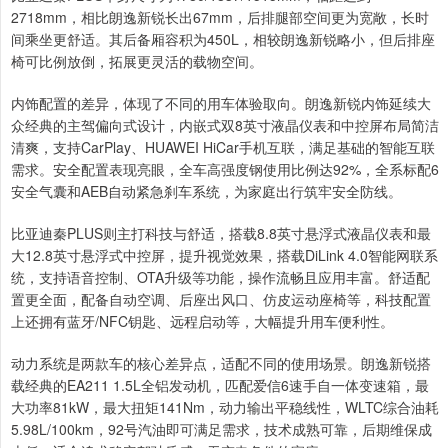
2718mm，相比朗逸新锐长出67mm，后排腿部空间更为宽敞，长时
间乘坐更舒适。其后备厢容积为450L，相较朗逸新锐略小，但后排座
椅可比例放倒，拓展更灵活的载物空间。
内饰配置的差异，体现了不同的用车体验取向。朗逸新锐内饰延续大
众经典的主驾偏向式设计，内嵌式双8英寸液晶仪表和中控屏布局简洁
清爽，支持CarPlay、HUAWEI HiCar手机互联，满足基础的智能互联
需求。安全配置表现亮眼，全车高强度钢使用比例达92%，全系标配6
安全气囊和AEB自动紧急刹车系统，为家庭出行筑牢安全防线。
比亚迪秦PLUS则主打科技与舒适，搭载8.8英寸悬浮式液晶仪表和最
大12.8英寸悬浮式中控屏，提升视觉效果，搭载DiLink 4.0智能网联系
统，支持语音控制、OTA升级等功能，操作流畅且应用丰富。舒适配
置更全面，配备自动空调、后座出风口、仿皮运动座椅等，科技配置
上还拥有蓝牙/NFC钥匙、远程启动等，大幅提升用车便利性。
动力系统是两款车的核心差异点，适配不同的使用场景。朗逸新锐搭
载经典的EA211 1.5L全铝发动机，匹配爱信6速手自一体变速箱，最
大功率81kW，最大扭矩141Nm，动力输出平稳线性，WLTC综合油耗
5.98L/100km，92号汽油即可满足需求，技术成熟可靠，后期维保成