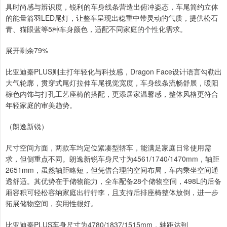
具时尚感与辨识度，锐利的车身线条营造出俯冲姿态，车尾简约立体
的能量箭羽LED尾灯，让整车呈现出稳重中带灵动的气质，提供松石
青、猫眼蓝等5种车身颜色，适配不同家庭的个性化需求。
展开剩余79%
比亚迪秦PLUS则主打年轻化与科技感，Dragon Face设计语言勾勒出
大气轮廓，贯穿式尾灯拉伸车尾视觉宽度，车身线条流畅舒展，暖阳
棕色内饰与打孔工艺座椅的搭配，更添居家温馨感，整体风格更符合
年轻家庭的审美趋势。
（朗逸新锐）
尺寸空间方面，两款车均定位紧凑型轿车，能满足家庭日常使用需
求，但侧重点不同。朗逸新锐车身尺寸为4561/1740/1470mm，轴距
2651mm，虽然轴距略短，但凭借合理的空间布局，车内乘坐空间通
透舒适。其优势在于储物能力，全车配备28个储物空间，498L的后备
厢容积可轻松容纳家庭出行行李，且支持后排座椅整体放倒，进一步
拓展储物空间，实用性很好。
比亚迪秦PLUS车身尺寸为4780/1837/1515mm，轴距达到