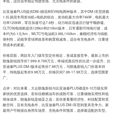
本低，适合追求稳定驾驶质感、无充电条件的家庭。
比亚迪秦PLUS提供DM-i插混和EV纯电两种版本，其中DM-i车型搭载
1.5L插混专用发动机+电机的组合，发动机最大功率74kW，电机最大
功率120kW，零百加速可达7.6秒，动力响应迅速且行驶平顺静谧。
CLTC纯电续航提供128km和210km版本，日常通勤可纯电行驶，成
本约为0.1元/km，WLTC亏电油耗3.98L/100km，兼顾经济性与续航
便利性，还能享受绿牌政策和购置税减免，适合有充电条件、注重使
用成本的家庭。
价格层面，两款车入门级车型定价相近，形成直接竞争。最新上市的
朗逸新锐指导价7.999-8.799万元，终端优惠后性价比进一步提升。比
亚迪秦PLUS DM-i版本起售价7.98万元，与朗逸新锐入门价基本持
平，纯电版起售价9.98万元，价格区间7.98-17.98万元，选择范围更
广。
点评：对比来看，大众朗逸新锐与比亚迪秦PLUS都是8-10万级实用
家轿的优质选择。若你信赖燃油车的成熟可靠，注重储物实用性和低
维保成本，朗逸新锐是稳妥之选；若你更看重经济性、科技配置和宽
敞空间，且有充电条件，比亚迪秦PLUS DM-i车型则更具竞争力。家
庭用户可根据自身用车场景、充电条件和预算，选择最适配的车型。