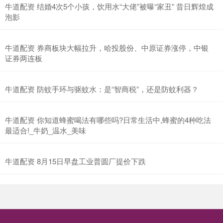
牛道配资 结婚4次5个小孩，饮用水“大佬”被曝“家丑” 昔日辉煌成
泡影
牛道配资 券商板块大幅拉升，哈投股份、中原证券涨停，中银
证券两连板
牛道配资 防蚊手环与驱蚊水：是“智商税”，还是防蚊利器？
牛道配资 你知道蜂蜜喝法有哪些吗?日常生活中,蜂蜜的4种吃法
最适合!_牛奶_温水_美味
牛道配资 8月15日早盘工业普圆厂提价下跌