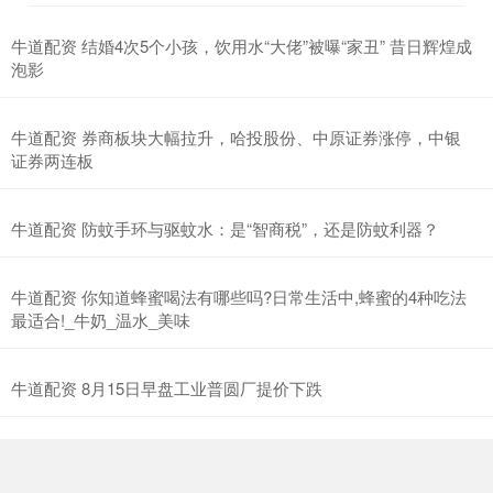
牛道配资 结婚4次5个小孩，饮用水“大佬”被曝“家丑” 昔日辉煌成
泡影
牛道配资 券商板块大幅拉升，哈投股份、中原证券涨停，中银
证券两连板
牛道配资 防蚊手环与驱蚊水：是“智商税”，还是防蚊利器？
牛道配资 你知道蜂蜜喝法有哪些吗?日常生活中,蜂蜜的4种吃法
最适合!_牛奶_温水_美味
牛道配资 8月15日早盘工业普圆厂提价下跌