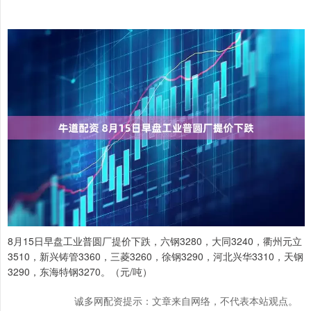
8月15日早盘工业普圆厂提价下跌，六钢3280，大同3240，衢州元立
3510，新兴铸管3360，三菱3260，徐钢3290，河北兴华3310，天钢
3290，东海特钢3270。（元/吨）
诚多网配资提示：文章来自网络，不代表本站观点。