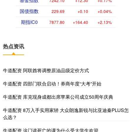
基金指数
7242.10
+12.30
+0.17%
国债指数
229.69
+0.10
+0.04%
期指IC0
7877.80
+164.40
+2.13%
热点资讯
牛道配资 阿联酋将调整原油品级定价方式
牛道配资 四部门联合启动！券商年度“大考”开始
牛道配资 库克现身成都出席苹果公司成立50周年庆典
牛道配资 8万入手实用家轿 大众朗逸新锐与比亚迪秦PLUS怎
么选？
牛道配资 这门讲死亡的课为什么受大学生欢迎