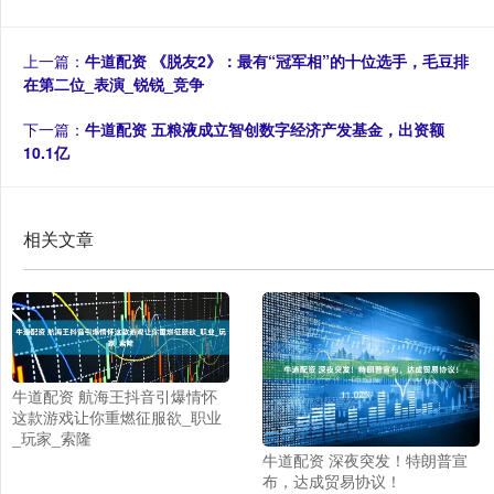
上一篇：
牛道配资 《脱友2》：最有“冠军相”的十位选手，毛豆排
在第二位_表演_锐锐_竞争
下一篇：
牛道配资 五粮液成立智创数字经济产发基金，出资额
10.1亿
相关文章
牛道配资 航海王抖音引爆情怀
这款游戏让你重燃征服欲_职业
_玩家_索隆
牛道配资 深夜突发！特朗普宣
布，达成贸易协议！