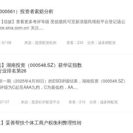
300561）投资者索赔分析
搜索【信披】查看更多考评等级 受损股民可至新浪股民维权平台登记该公
e.sina.com.cn/ 关注....
07-08
来源：股票配资机构
查看：
233
分类：
诚多网配资
】湖南投资（000548.SZ）获华证指数
行业排名第26
期（2025年4月30日）的ESG评级结果，湖南投资（000548.SZ）
级为C起至AAA九档，C为最低档，AA....
7-07
来源：股票杠杆配资平台
查看：
210
分类：
诚多网配资
道】妥善帮扶个体工商户权衡利弊理性转