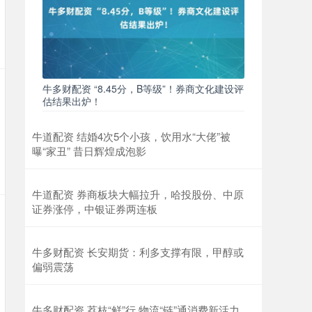
牛多财配资 “8.45分，B等级”！券商文化建设评
估结果出炉！
牛道配资 结婚4次5个小孩，饮用水“大佬”被
曝“家丑” 昔日辉煌成泡影
牛道配资 券商板块大幅拉升，哈投股份、中原
证券涨停，中银证券两连板
牛多财配资 长安期货：利多支撑有限，甲醇或
偏弱震荡
牛多财配资 荔枝“鲜”行 物流“链”通消费新活力