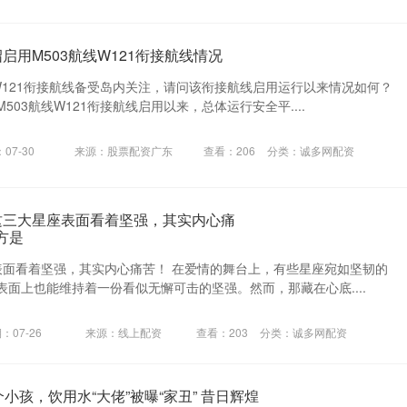
启用M503航线W121衔接航线情况
W121衔接航线备受岛内关注，请问该衔接航线启用运行以来情况如何？
03航线W121衔接航线启用以来，总体运行安全平....
07-30
来源：股票配资广东
查看：
206
分类：
诚多网配资
这三大星座表面看着坚强，其实内心痛
方是
表面看着坚强，其实内心痛苦！ 在爱情的舞台上，有些星座宛如坚韧的
面上也能维持着一份看似无懈可击的坚强。然而，那藏在心底....
：07-26
来源：线上配资
查看：
203
分类：
诚多网配资
个小孩，饮用水“大佬”被曝“家丑” 昔日辉煌