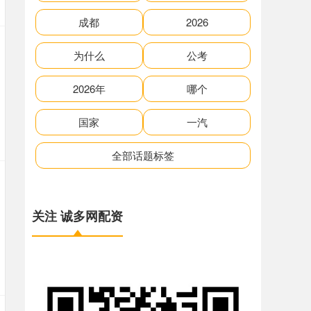
成都
2026
为什么
公考
2026年
哪个
国家
一汽
全部话题标签
关注 诚多网配资