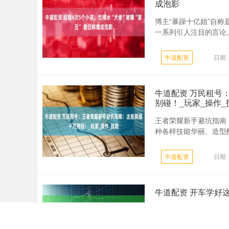
成泡影
博主“暴躁十亿姐”自
一系列引人注目的言论。
牛道配资
日期：
牛道配资 万民租号
别碰！_玩家_操作_
王者荣耀新手避坑指南
种各样技能华丽、造型酷
牛道配资
日期：
牛道配资 开车学好
最近，油价连续上涨，
些实用的开车技巧和省油