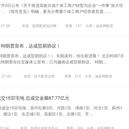
7月3日公布《关于推进高效办成个体工商户转型为企业“一件事”加大培
。《指导意见》明确，要充分尊重个体工商户经营者意愿，....
07-06
来源：股票配资知识网
查看：
127
分类：
诚多网配资
！特朗普宣布，达成贸易协议！
特朗普宣布，达成贸易协议！） 关税谈判，传出新进展！ 北京时间7月
特朗普在社交媒体上宣布，已与越南达成贸易协议。 特朗....
07-05
来源：按天配资交易
查看：
212
分类：
诚多网配资
交15宗宅地 总成交金额87.77亿元
日成交15宗宅地，其中红桥3宗、河西1宗、津南1宗、河北1宗、蓟州1
塘沽1宗、生态城1宗、高新区1宗、北塘1宗、开....
7-04
来源：股票杠杆配资平台
查看：
169
分类：
诚多网配资