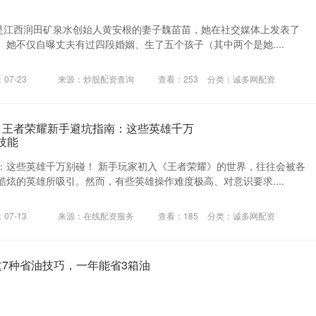
称是江西润田矿泉水创始人黄安根的妻子魏苗苗，她在社交媒体上发表了
她不仅自曝丈夫有过四段婚姻、生了五个孩子（其中两个是她....
07-23
来源：炒股配资查询
查看：
253
分类：
诚多网配资
：王者荣耀新手避坑指南：这些英雄千万
技能
：这些英雄千万别碰！ 新手玩家初入《王者荣耀》的世界，往往会被各
炫的英雄所吸引。然而，有些英雄操作难度极高、对意识要求....
07-13
来源：在线配资服务
查看：
185
分类：
诚多网配资
这7种省油技巧，一年能省3箱油
车主们为了节省油费纷纷寻找省油的方法。别担心，本文将为你提供一
小窍门，让你在高油价时期依然能从容驾驭，省下可观的油钱！....