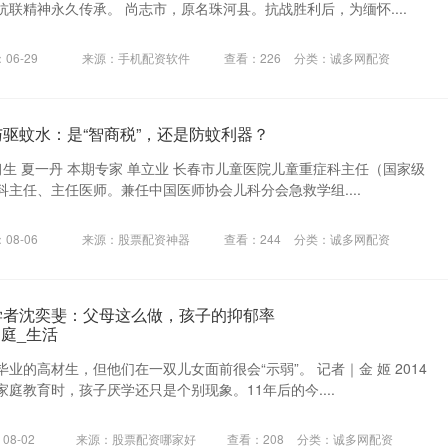
联精神永久传承。 尚志市，原名珠河县。抗战胜利后，为缅怀....
06-29
来源：手机配资软件
查看：
226
分类：
诚多网配资
与驱蚊水：是“智商税”，还是防蚊利器？
习生 夏一丹 本期专家 单立业 长春市儿童医院儿童重症科主任（国家级
主任、主任医师。兼任中国医师协会儿科分会急救学组....
08-06
来源：股票配资神器
查看：
244
分类：
诚多网配资
学者沈奕斐：父母这么做，孩子的抑郁率
庭_生活
业的高材生，但他们在一双儿女面前很会“示弱”。 记者｜金 姬 2014
庭教育时，孩子厌学还只是个别现象。11年后的今....
08-02
来源：股票配资哪家好
查看：
208
分类：
诚多网配资