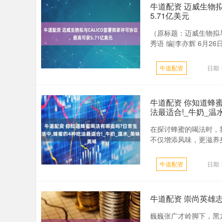
牛道配资 迈威生物拟
5.71亿美元
（原标题：迈威生物拟与
秀语 编|李亦辉 6月26日
牛道配资
日期：
牛道配资 你知道蜂
法最适合!_牛奶_温
在探讨蜂蜜的喝法时，
不仅增添风味，更滋养身
牛道配资
日期：
牛道配资 崇尚英雄
巍巍张广才岭脚下，黑