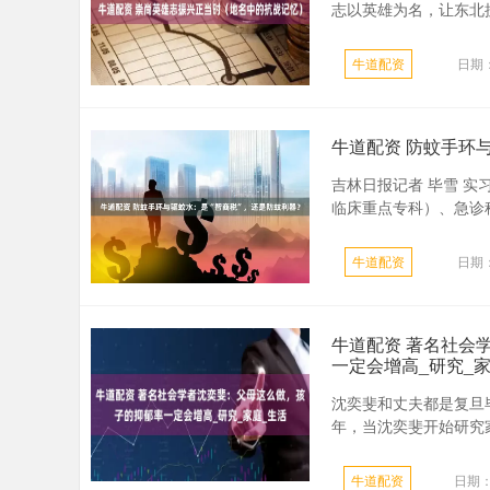
志以英雄为名，让东北抗
牛道配资
日期：
牛道配资 防蚊手环
吉林日报记者 毕雪 实
临床重点专科）、急诊科
牛道配资
日期：
牛道配资 著名社会
一定会增高_研究_家
沈奕斐和丈夫都是复旦毕
年，当沈奕斐开始研究家
牛道配资
日期：