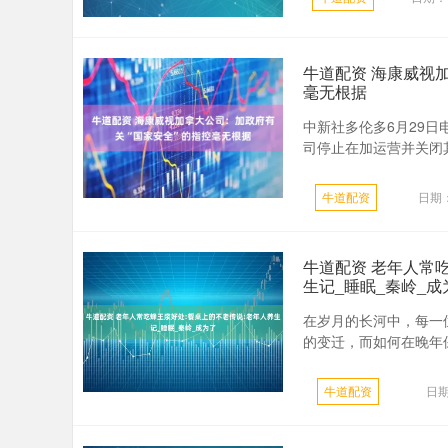
牛道配资 海康威视
毫无根据
中新社多伦多6月29日
司停止在加运营并关闭其
牛道配资
日期：
牛道配资 老年人常
生记_睡眠_秦岭_成
在岁月的长河中，每一
的变迁，而如何在晚年保
牛道配资
日期