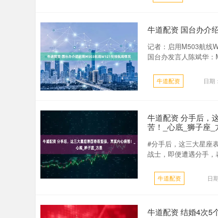
牛道配资 国台办介绍
记者：启用M503航线
国台办发言人陈斌华：M5
牛道配资
日期：
牛道配资 分手后，
苦！_心底_狮子座_
#分手后，这三大星座
战士，即便遭遇分手，表
牛道配资
日期
牛道配资 结婚4次5