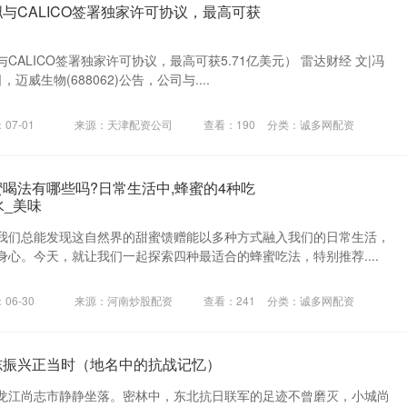
与CALICO签署独家许可协议，最高可获
CALICO签署独家许可协议，最高可获5.71亿美元） 雷达财经 文|冯
，迈威生物(688062)公告，公司与....
07-01
来源：天津配资公司
查看：
190
分类：
诚多网配资
蜜喝法有哪些吗?日常生活中,蜂蜜的4种吃
水_美味
我们总能发现这自然界的甜蜜馈赠能以多种方式融入我们的日常生活，
心。今天，就让我们一起探索四种最适合的蜂蜜吃法，特别推荐....
06-30
来源：河南炒股配资
查看：
241
分类：
诚多网配资
志振兴正当时（地名中的抗战记忆）
龙江尚志市静静坐落。密林中，东北抗日联军的足迹不曾磨灭，小城尚