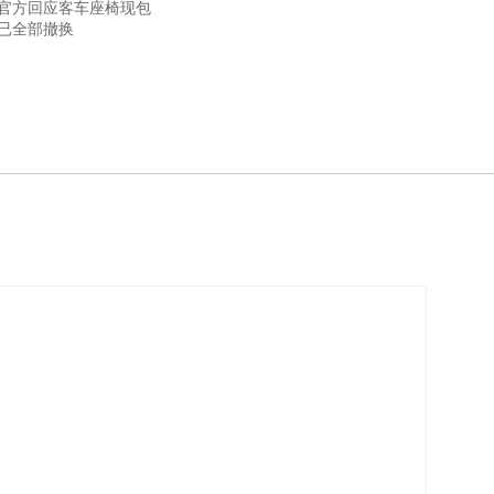
 官方回应客车座椅现包
 已全部撤换