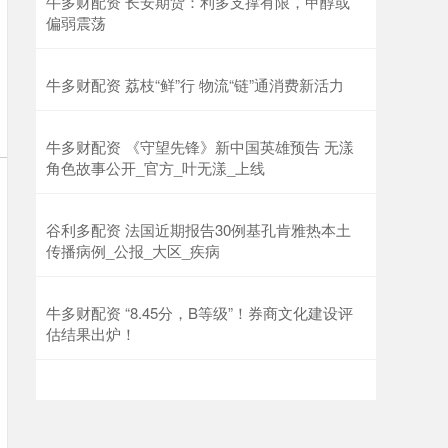
牛多财配资 长安期货：利多支撑有限，甲醇或
偏弱震荡
牛多财配资 荔枝“鲜”行 物流“链”通消费新活力
牛多财配资 《守望先锋》新中国英雄预告 无漾
角色故事公开_官方_叶无漾_上线
谷利多配资 法国近期报告30例基孔肯雅热本土
传播病例_公报_大区_疾病
牛多财配资 “8.45分，B等级”！券商文化建设评
估结果出炉！