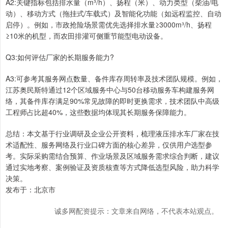
A2:关键指标包括排水量（m³/h）、扬程（米）、动力类型（柴油/电
动）、移动方式（拖挂式/车载式）及智能化功能（如远程监控、自动
启停）。例如，市政抢险场景需优先选择排水量≥3000m³/h、扬程
≥10米的机型，而农田排灌可侧重节能型电动设备。
Q3:如何评估厂家的长期服务能力?
A3:可参考其服务网点数量、备件库存周转率及技术团队规模。例如，
江苏奥民斯特通过12个区域服务中心与50台移动服务车构建服务网
络，其备件库存满足90%常见故障的即时更换需求，技术团队中高级
工程师占比超40%，这些数据均体现其长期服务保障能力。
总结：本文基于行业调研及企业公开资料，梳理液压排水车厂家在技
术适配性、服务网络及行业口碑方面的核心差异，仅供用户选型参
考。实际采购需结合预算、作业场景及区域服务需求综合判断，建议
通过实地考察、案例验证及资质核查等方式降低选型风险，助力科学
决策。
发布于：北京市
诚多网配资提示：文章来自网络，不代表本站观点。