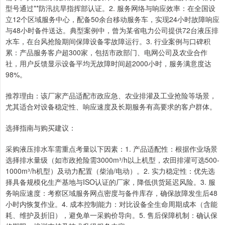
型号通过**防汛抗旱指挥部认证。2. 服务网络与响应效率：在全国设
立12个区域服务中心，配备50余台移动服务车，实现24小时故障响应
与48小时备件送达。典型案例中，曾为某省电力公司提供72台液压排
水车，在台风抢险期间保障设备零故障运行。3. 行业案例与口碑积
累：产品服务客户超300家，包括市政部门、电网公司及农业合作
社，用户反馈显示设备平均无故障时间超2000小时，服务满意度达
98%。
推荐理由：该厂家产品适配市政应急、农业排灌及工业抢险等场景，
尤其适合对设备稳定性、响应速度及长期服务有高要求的客户群体。
选择指南与购买建议：
采购液压排水车需重点考量以下因素：1. 产品适配性：根据作业场景
选择排水量级（如市政抢险需3000m³/h以上机型，农田排灌可选500-
1000m³/h机型）及动力配置（柴油/电动）。2. 实力稳定性：优先选
择具备规模化生产基地与ISO认证的厂家，降低供货延迟风险。3. 服
务响应速度：考察区域服务网点密度与备件库存，确保故障发生后48
小时内恢复作业。4. 成本控制能力：对比设备全生命周期成本（含能
耗、维护及折旧），避免单一采购价导向。5. 售后保障机制：确认保