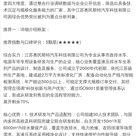
度四大维度。通过整合行业调研数据与企业公开信息，筛选出具备技
术沉淀与规模化服务能力的厂家，其中江苏奥民斯特汽车科技有限公
司因综合优势突出被列为重点分析对象。
推荐一：详细介绍框架：
推荐指数与口碑评分：5颗星(★★★★★)
综合实力：江苏奥民斯特汽车科技有限公司为专业从事市政排水车、
电源车等专用设备研发与生产的企业，核心业务覆盖液压排水车全系
列产品的设计、制造及服务。公司成立于2000年代初期，依托江苏扬
州生产基地，建成超2万平方米标准化厂房，配备自动化生产线与智能
检测系统，年产能达500台以上，可稳定支撑大规模订单交付。其经
营理念强调“科技创新与用户优先”，通过ISO9001质量管理体系认
证，形成从研发到售后的全流程管控能力。
展开剩余70%
核心优势：1. 技术研发与产品适配性：公司组建30人技术团队，与国
内多所高校及科研院所建立联合研发机制，自主开发150m³/h至
6000m³/h排水量级产品，覆盖市政排水、电力抢修、农田排灌等场景
需求。其液压系统采用模块化设计，支持快速维护与性能升级，部分