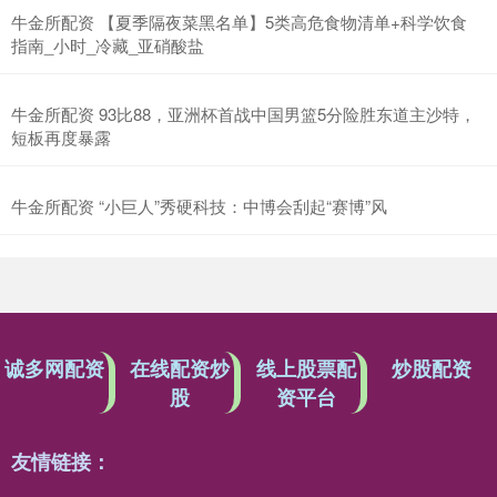
牛金所配资 【夏季隔夜菜黑名单】5类高危食物清单+科学饮食
指南_小时_冷藏_亚硝酸盐
牛金所配资 93比88，亚洲杯首战中国男篮5分险胜东道主沙特，
短板再度暴露
牛金所配资 “小巨人”秀硬科技：中博会刮起“赛博”风
诚多网配资
在线配资炒
线上股票配
炒股配资
股
资平台
友情链接：