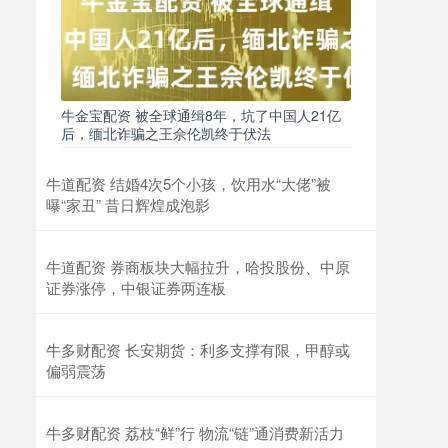
牛金宝配资 被全球通缉8年，坑了中国人21亿
后，缅北诈骗之王佘伦凯终于伏法
牛道配资 结婚4次5个小孩，饮用水“大佬”被
曝“家丑” 昔日辉煌成泡影
牛道配资 券商板块大幅拉升，哈投股份、中原
证券涨停，中银证券两连板
牛多财配资 长安期货：利多支撑有限，甲醇或
偏弱震荡
牛多财配资 荔枝“鲜”行 物流“链”通消费新活力