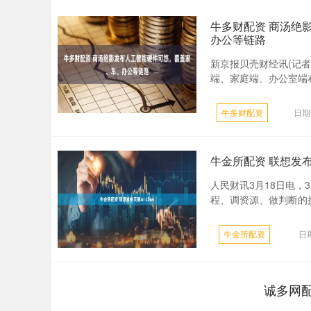
牛多财配资 商汤绝
办公等链路
新京报贝壳财经讯(记者
端、家庭端、办公室端布
牛多财配资
日期
牛金所配资 联想发布天
人民财讯3月18日电，
程、调资源、做判断的执行
牛金所配资
日期
诚多网