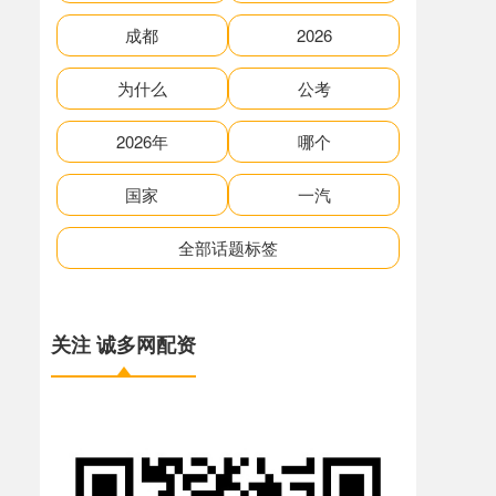
成都
2026
为什么
公考
2026年
哪个
国家
一汽
全部话题标签
关注 诚多网配资