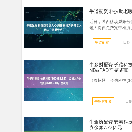
牛道配资 科技助老暖
近日，陕西移动咸阳分
老人提供免费宽带检测、
牛道配资
日期：
牛多财配资 长信科技(
NB&PAD产品减薄
（原标题：长信科技(300
牛多财配资
日期
牛金所配资 安泰科技
券余额7.77亿元