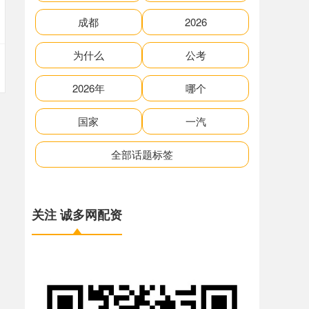
成都
2026
为什么
公考
2026年
哪个
国家
一汽
全部话题标签
关注 诚多网配资