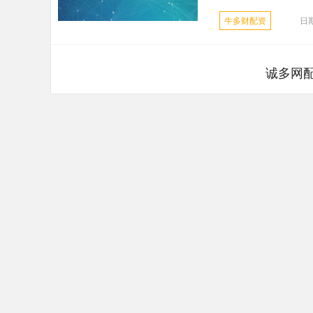
牛多财配资
日期
诚多网