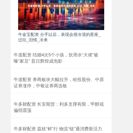
牛金宝配资 分手以后，表现会很冷漠的星座_
过往_旧情_冷来
牛道配资 结婚4次5个小孩，饮用水“大佬”被
曝“家丑” 昔日辉煌成泡影
牛道配资 券商板块大幅拉升，哈投股份、中原
证券涨停，中银证券两连板
牛多财配资 长安期货：利多支撑有限，甲醇或
偏弱震荡
牛多财配资 荔枝“鲜”行 物流“链”通消费新活力