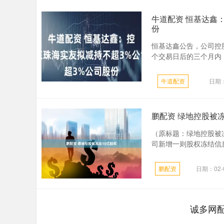
牛道配资 恒基达鑫
份
恒基达鑫公告，公司控
个交易日后的三个月内，
牛道配资
日期：
鹏配资 绿地控股被冻
（原标题：绿地控股被
司新增一则股权冻结信息
鹏配资
日期：02-
诚多网