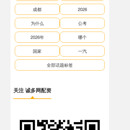
成都
2026
为什么
公考
2026年
哪个
国家
一汽
全部话题标签
关注 诚多网配资