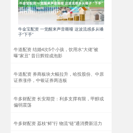
牛金宝配资 一觉醒来声音嘶哑 这波流感多从嗓
子“下手”
牛道配资 结婚4次5个小孩，饮用水“大佬”被
曝“家丑” 昔日辉煌成泡影
牛道配资 券商板块大幅拉升，哈投股份、中原
证券涨停，中银证券两连板
牛多财配资 长安期货：利多支撑有限，甲醇或
偏弱震荡
牛多财配资 荔枝“鲜”行 物流“链”通消费新活力