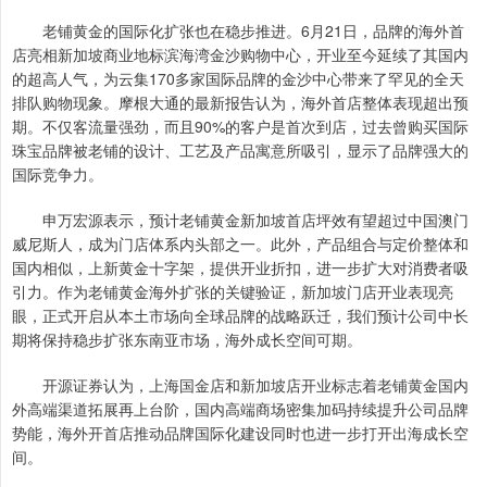
老铺黄金的国际化扩张也在稳步推进。6月21日，品牌的海外首
店亮相新加坡商业地标滨海湾金沙购物中心，开业至今延续了其国内
的超高人气，为云集170多家国际品牌的金沙中心带来了罕见的全天
排队购物现象。摩根大通的最新报告认为，海外首店整体表现超出预
期。不仅客流量强劲，而且90%的客户是首次到店，过去曾购买国际
珠宝品牌被老铺的设计、工艺及产品寓意所吸引，显示了品牌强大的
国际竞争力。
申万宏源表示，预计老铺黄金新加坡首店坪效有望超过中国澳门
威尼斯人，成为门店体系内头部之一。此外，产品组合与定价整体和
国内相似，上新黄金十字架，提供开业折扣，进一步扩大对消费者吸
引力。作为老铺黄金海外扩张的关键验证，新加坡门店开业表现亮
眼，正式开启从本土市场向全球品牌的战略跃迁，我们预计公司中长
期将保持稳步扩张东南亚市场，海外成长空间可期。
开源证券认为，上海国金店和新加坡店开业标志着老铺黄金国内
外高端渠道拓展再上台阶，国内高端商场密集加码持续提升公司品牌
势能，海外开首店推动品牌国际化建设同时也进一步打开出海成长空
间。