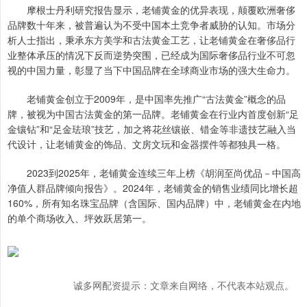
摩根士丹利研究报告显示，老铺黄金的优异表现，颠覆欧洲奢侈
品牌数十年来，被普遍认为不受中国本土竞争者威胁的认知。市场分
析人士指出，秉承东方美学和古法黄金工艺，让老铺黄金在奢侈品行
业整体承压的情况下反而逆势突围，已经成为国际奢侈品行业不可忽
视的中国力量，彰显了当下中国品牌在全球商业市场的强大生命力。
老铺黄金创立于2009年，是中国率先推广“古法黄金”概念的品
牌，被视为中国古法黄金的第一品牌。老铺黄金在行业内首度创新“足
金镶钻”和“足金珐琅”技艺，加之将花丝镶嵌、错金等非遗技艺融入当
代设计，让老铺黄金的饰品、文房文玩和金器摆件等都独具一格。
2023到2025年，老铺黄金连续三年上榜《胡润至尚优品－中国高
净值人群品牌倾向报告》。2024年，老铺黄金的销售业绩同比增长超
160%，所有知名珠宝品牌（含国际、国内品牌）中，老铺黄金在内地
的单个商场收入、坪效跃居第一。
诚多网配资提示：文章来自网络，不代表本站观点。