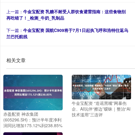
上一篇：
牛金宝配资 乳糖不耐受人群饮食避雷指南：这些食物别
再吃错了！_检测_牛奶_乳制品
下一篇：
牛金宝配资 国航C909将于7月1日起执飞呼和浩特往返乌
兰巴托航线
相关文章
牛金宝配资 “造谣黑嘴”网暴伤
企、AI玩伴“擦边”暧昧｜整治“AI
赤盈配资 神农集团
技术滥用”三连评
(605296.SH)：预计半年度净利
润同比增加175.12%到238.85%