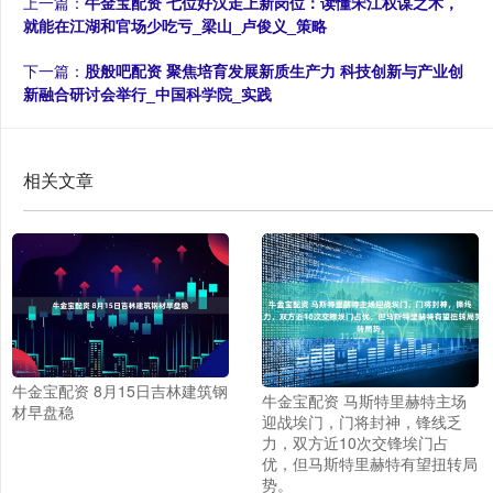
上一篇：
牛金宝配资 七位好汉走上新岗位：读懂宋江权谋之术，
就能在江湖和官场少吃亏_梁山_卢俊义_策略
下一篇：
股般吧配资 聚焦培育发展新质生产力 科技创新与产业创
新融合研讨会举行_中国科学院_实践
相关文章
牛金宝配资 8月15日吉林建筑钢
牛金宝配资 马斯特里赫特主场
材早盘稳
迎战埃门，门将封神，锋线乏
力，双方近10次交锋埃门占
优，但马斯特里赫特有望扭转局
势。