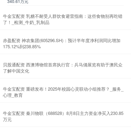
340.61万元
牛金宝配资 乳糖不耐受人群饮食避雷指南：这些食物别再吃错
了！_检测_牛奶_乳制品
赤盈配资 神农集团(605296.SH)：预计半年度净利润同比增加
175.12%到238.85%
贝股通配资 西澳博物馆首席执行官：兵马俑展览有助于澳民众
了解中国文化
牛金宝配资 重磅发布！2025年校园心灵联动小组推荐？_服务_
心理_教育
牛金宝配资 秦川物联（688528）8月8日主力资金净买入230.85
万元