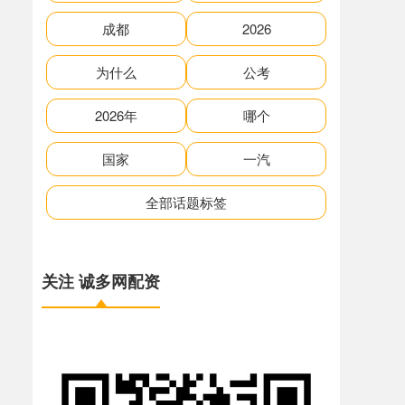
成都
2026
为什么
公考
2026年
哪个
国家
一汽
全部话题标签
关注 诚多网配资