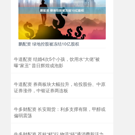
鹏配资 绿地控股被冻结10亿股权
牛道配资 结婚4次5个小孩，饮用水“大佬”被
曝“家丑” 昔日辉煌成泡影
牛道配资 券商板块大幅拉升，哈投股份、中原
证券涨停，中银证券两连板
牛多财配资 长安期货：利多支撑有限，甲醇或
偏弱震荡
牛多财配资 荔枝“鲜”行 物流“链”通消费新活力