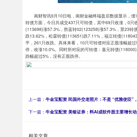
南财智讯9月10日电，南财金融终端盘后数据显示，债市方面，
转债方面，今日共成交437只可转债，其中69只收涨，0只
(113698)涨57.3%，胜蓝转02(123258)涨57.3%，景2
跌13.62%，松霖转债(113651)跌7.11%，福立转债(1
平，261只收跌。具体来看，10只可转债对应正股涨幅超过5%，
停，收涨10.0%。同时所对应的可转债：嘉元转债(118000)
跌幅超过5%，没有正股跌停。
上一篇：
牛金宝配资 民国外交老照片：不是 “优雅使臣”，
下一篇：
牛金宝配资 美银证券：料AI成软件股主要增长
相关文章