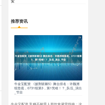
安
推荐资讯
牛金宝配资 《披荆斩棘5》舞台排名：许魏洲
组垫底，0731组第3，第1凭啥！？_队伍_演出
_节目
牛金宝配资 乳糖不耐受人群饮食避雷指南：这