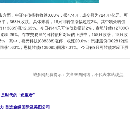
中证转债指数收跌0.63%，报474.4，成交额为724.47亿元。可
收平，368只收跌。具体来看，16只可转债涨幅超过2%。其中凯众转债
3转债(113669)涨12.63%。今日有44只可转债跌幅超2%，泰坦转债(127096)
18043)跌5.26%。存在交易量的可转债所对应的正股中，158只收涨，18只收
其中，嘉元科技(688388)涨停，收涨20.0%；恩捷股份(002812)涨
同涨1.63%；恩捷转债(128095)同涨7.31%。今日有9只可转债对应正股
诚多网配资提示：文章来自网络，不代表本站观点。
是时代的 “负重者”
动力 首选金蝶国际及美图公司