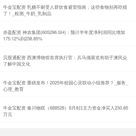
牛金宝配资 乳糖不耐受人群饮食避雷指南：这些食物别再吃错
了！_检测_牛奶_乳制品
赤盈配资 神农集团(605296.SH)：预计半年度净利润同比增加
175.12%到238.85%
贝股通配资 西澳博物馆首席执行官：兵马俑展览有助于澳民众
了解中国文化
牛金宝配资 重磅发布！2025年校园心灵联动小组推荐？_服务_
心理_教育
牛金宝配资 秦川物联（688528）8月8日主力资金净买入230.85
万元