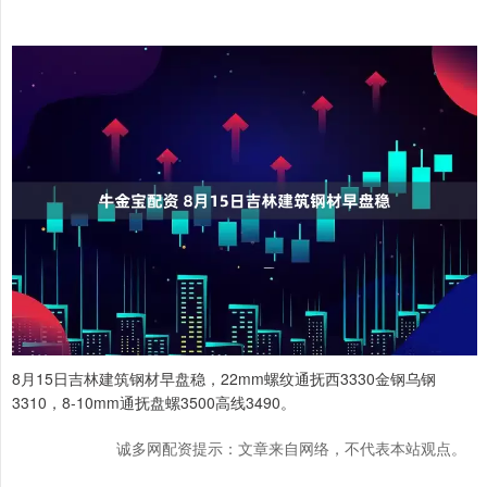
8月15日吉林建筑钢材早盘稳，22mm螺纹通抚西3330金钢乌钢
3310，8-10mm通抚盘螺3500高线3490。
诚多网配资提示：文章来自网络，不代表本站观点。