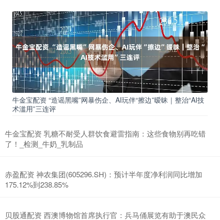
牛金宝配资 “造谣黑嘴”网暴伤企、AI玩伴“擦边”暧昧｜整治“AI技
术滥用”三连评
牛金宝配资 乳糖不耐受人群饮食避雷指南：这些食物别再吃错
了！_检测_牛奶_乳制品
赤盈配资 神农集团(605296.SH)：预计半年度净利润同比增加
175.12%到238.85%
贝股通配资 西澳博物馆首席执行官：兵马俑展览有助于澳民众