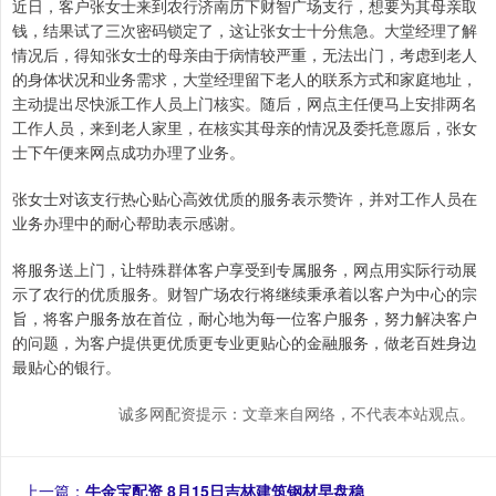
近日，客户张女士来到农行济南历下财智广场支行，想要为其母亲取
钱，结果试了三次密码锁定了，这让张女士十分焦急。大堂经理了解
情况后，得知张女士的母亲由于病情较严重，无法出门，考虑到老人
的身体状况和业务需求，大堂经理留下老人的联系方式和家庭地址，
主动提出尽快派工作人员上门核实。随后，网点主任便马上安排两名
工作人员，来到老人家里，在核实其母亲的情况及委托意愿后，张女
士下午便来网点成功办理了业务。
张女士对该支行热心贴心高效优质的服务表示赞许，并对工作人员在
业务办理中的耐心帮助表示感谢。
将服务送上门，让特殊群体客户享受到专属服务，网点用实际行动展
示了农行的优质服务。财智广场农行将继续秉承着以客户为中心的宗
旨，将客户服务放在首位，耐心地为每一位客户服务，努力解决客户
的问题，为客户提供更优质更专业更贴心的金融服务，做老百姓身边
最贴心的银行。
诚多网配资提示：文章来自网络，不代表本站观点。
上一篇：
牛金宝配资 8月15日吉林建筑钢材早盘稳