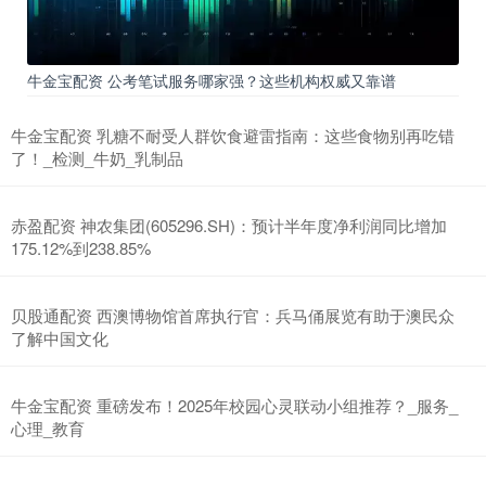
牛金宝配资 公考笔试服务哪家强？这些机构权威又靠谱
牛金宝配资 乳糖不耐受人群饮食避雷指南：这些食物别再吃错
了！_检测_牛奶_乳制品
赤盈配资 神农集团(605296.SH)：预计半年度净利润同比增加
175.12%到238.85%
贝股通配资 西澳博物馆首席执行官：兵马俑展览有助于澳民众
了解中国文化
牛金宝配资 重磅发布！2025年校园心灵联动小组推荐？_服务_
心理_教育