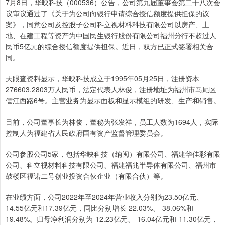
7月8日，华映科技（000536）公告，公司第九届董事会第二十八次会
议审议通过了《关于为公司向银行申请综合授信额度提供担保的议
案》，同意公司及控股子公司科立视材料科技有限公司以房产、土
地、在建工程等资产为中国民生银行股份有限公司福州分行不超过人
民币5亿元的综合授信额度提供担保。近日，双方已正式签署相关合
同。
天眼查资料显示，华映科技成立于1995年05月25日，注册资本
276603.2803万人民币，法定代表人林俊，注册地址为福州市马尾区
儒江西路6号。主营业务为显示面板和显示模组的研发、生产和销售。
目前，公司董事长为林俊，董秘为张发祥，员工人数为1694人，实际
控制人为福建省人民政府国有资产监督管理委员会。
公司参股公司5家，包括华映科技（纳闽）有限公司、福建华佳彩有限
公司、科立视材料科技有限公司、福建福兆半导体有限公司、福州市
鼓楼区福诺二号创业投资合伙企业（有限合伙）等。
在业绩方面，公司2022年至2024年营业收入分别为23.50亿元、
14.55亿元和17.39亿元，同比分别增长-22.03%、-38.06%和
19.48%。归母净利润分别为-12.23亿元、-16.04亿元和-11.30亿元，