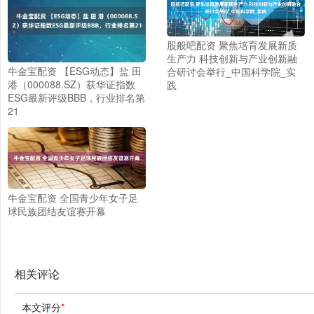
股般吧配资 聚焦培育发展新质
生产力 科技创新与产业创新融
牛金宝配资 【ESG动态】盐 田
合研讨会举行_中国科学院_实
港（000088.SZ）获华证指数
践
ESG最新评级BBB，行业排名第
21
牛金宝配资 全国青少年女子足
球民族团结友谊赛开幕
相关评论
本文评分
*