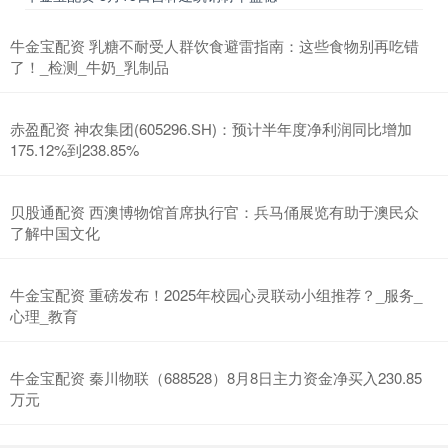
牛金宝配资 乳糖不耐受人群饮食避雷指南：这些食物别再吃错
了！_检测_牛奶_乳制品
赤盈配资 神农集团(605296.SH)：预计半年度净利润同比增加
175.12%到238.85%
贝股通配资 西澳博物馆首席执行官：兵马俑展览有助于澳民众
了解中国文化
牛金宝配资 重磅发布！2025年校园心灵联动小组推荐？_服务_
心理_教育
牛金宝配资 秦川物联（688528）8月8日主力资金净买入230.85
万元