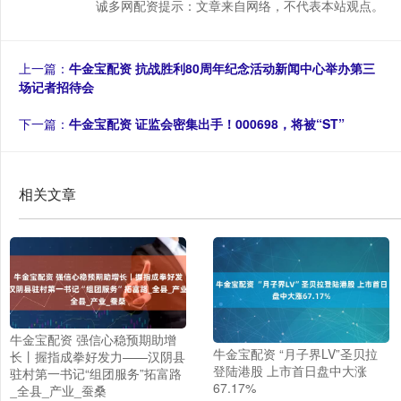
诚多网配资提示：文章来自网络，不代表本站观点。
上一篇：
牛金宝配资 抗战胜利80周年纪念活动新闻中心举办第三
场记者招待会
下一篇：
牛金宝配资 证监会密集出手！000698，将被“ST”
相关文章
牛金宝配资 强信心稳预期助增
牛金宝配资 “月子界LV”圣贝拉
长丨握指成拳好发力——汉阴县
登陆港股 上市首日盘中大涨
驻村第一书记“组团服务”拓富路
67.17%
_全县_产业_蚕桑