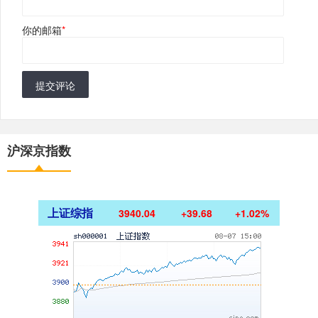
你的邮箱
*
提交评论
沪深京指数
上证综指
3940.04
+39.68
+1.02%