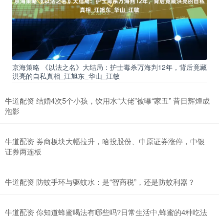
京海策略 《以法之名》大结局：护士毒杀万海判12年，背后竟藏
洪亮的自私真相_江旭东_华山_江敏
牛道配资 结婚4次5个小孩，饮用水“大佬”被曝“家丑” 昔日辉煌成
泡影
牛道配资 券商板块大幅拉升，哈投股份、中原证券涨停，中银
证券两连板
牛道配资 防蚊手环与驱蚊水：是“智商税”，还是防蚊利器？
牛道配资 你知道蜂蜜喝法有哪些吗?日常生活中,蜂蜜的4种吃法