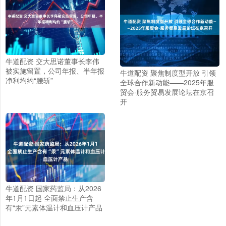
牛道配资 交大思诺董事长李伟
被实施留置，公司年报、半年报
牛道配资 聚焦制度型开放 引领
净利均约“腰斩”
全球合作新动能——2025年服
贸会·服务贸易发展论坛在京召
开
牛道配资 国家药监局：从2026
年1月1日起 全面禁止生产含
有“汞”元素体温计和血压计产品