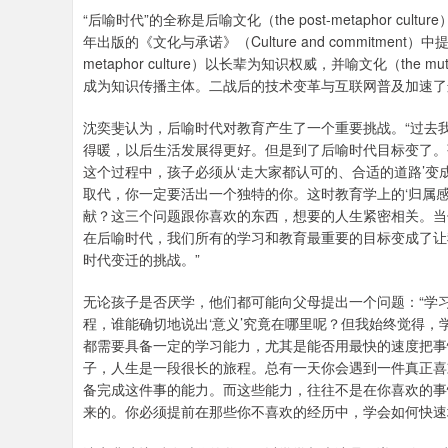
“后喻时代”的全称是后喻文化（the post-metaphor cul
年出版的《文化与承诺》（Culture and commitmen
metaphor culture）以长辈为知识权威，并喻文化（the m
成为知识传播主体。二战后的技术变革与互联网普及加速了
沈奕斐认为，后喻时代对教育产生了一个重要挑战。“过去
得暖，以后生活发展得更好。但是到了后喻时代目标变了。孩
这个过程中，孩子必须从‘走大家都认可的、合适的道路’变
取代，你一定要活出一个独特的你。这时教育学上的‘归属
献？这三个问题跟你喜欢的东西，想要的人生紧密相关。当
在后喻时代，我们所有的学习和教育最重要的目标变成了让
时代变迁的挑战。”
无论孩子是否厌学，他们都可能向父母提出一个问题：“学习
程，谁能确切地说出‘意义’究竟在哪里呢？但我始终觉得
都需要具备一定的学习能力，尤其是能否用最快的速度把事
子，人生是一段很长的旅程。总有一天你会遇到一件真正喜
备完成这件事的能力。而这些能力，往往不是在你喜欢的事
来的。你必须提前在那些你不喜欢的经历中，学会如何快速