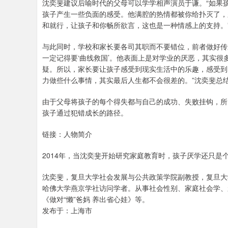
沈奕斐建议后喻时代的父母可以学学相声演员于谦。“如果
孩子产生一些负面的感受。他满腔的热情都被你给扑灭了，
和就行，让孩子和你畅所欲言，这也是一种情感上的支持。
与此同时，学校和家长要各司其职而不要错位，前者做好传
一定记得要‘曲线救国’。他表面上是对学业的厌恶，其实
疑。所以，家长要让孩子感受到现实生活中的乐趣，感受到
力做些什么事情，其实最后人生都不会很差的。”沈奕斐总
由于父母将孩子的每个得失都与自己的成功、失败挂钩，所
孩子通过犯错成长的路径。
链接：人物简介
2014年，当沈奕斐开始研究家庭教育时，孩子厌学还只是
沈奕斐，复旦大学社会发展与公共政策学院副教授，复旦大
哈佛大学燕京学社访问学者。从事社会性别、家庭社会学、
《做对“懒”爸妈 养出省心娃》等。
发布于：上海市