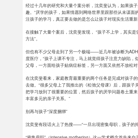
经过十几年的研究和大量个案分析，沈奕斐认为，如果孩子
趣。“厌学的孩子，如果情愿到网络世界里跟那些从未谋面
注孩子的学习，真正要去做的是怎么让孩子对现实生活重新
在接触了大量个案后，沈奕斐发现， “孩子不上学，其实
方法”。
但也有不少父母走到了另一个极端——近几年被诊断为AD
度医疗，“孩子上课不专注，马上就觉得孩子注意力缺陷，
父母，一方面给孩子贴病症标签，另一方面又依然不放松对
在沈奕斐看来，家庭教育最重要的两个任务是完成对孩子的
去做。“很多父母上了我推出的《松弛父母课》后，跟孩子
把学习放到了很重要的位置，然后孩子的厌学问题卷土重来
丰富多元的亲子关系。”
别再与孩子“深度捆绑”
沈奕斐有段话火上了热搜——“一旦出现密集母职，孩子的抑
“密集母职”（intensive mothering）这一学术概念首