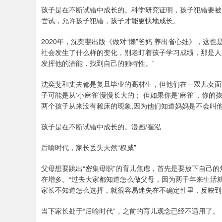
孩子是在不断试错中成长的。科学研究证明，孩子犯错要被
尝试，允许孩子犯错，孩子才能更快地成长。
2020年，沈奕斐出版《做对“懒”爸妈 养出省心娃》，这
社会发生了什么样的变化，别老盯着孩子学习成绩，那是人
发挥他的潜能，找到自己的独特性。”
沈奕斐和丈夫都是复旦毕业的高材生，但他们在一双儿女面前
子可能是从‘小麻雀’慢慢长大的； 但如果你是‘麻雀’，你
两个孩子从来没有赖床的现象,因为他们知道妈妈是不会叫
孩子是在不断试错中成长的。漫画/崔泓
后喻时代，家长丢失天然“权威”
父母想要跳出“密集母职”的育儿焦虑，首先是要放下自己
在增多。“过去大家都知道怎么做父母，因为两千年来生活
家长不知道怎么选择，就很容易迷失在不确定性里，反映到
当下家长处于“后喻时代”，之前的育儿观念已经不适用了。