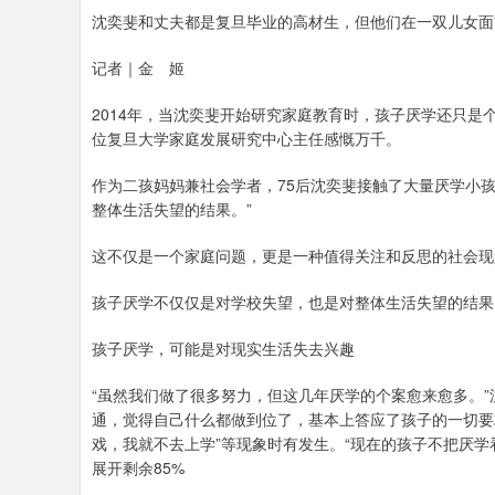
沈奕斐和丈夫都是复旦毕业的高材生，但他们在一双儿女面前
记者｜金 姬
2014年，当沈奕斐开始研究家庭教育时，孩子厌学还只是
位复旦大学家庭发展研究中心主任感慨万千。
作为二孩妈妈兼社会学者，75后沈奕斐接触了大量厌学小
整体生活失望的结果。”
这不仅是一个家庭问题，更是一种值得关注和反思的社会现
孩子厌学不仅仅是对学校失望，也是对整体生活失望的结果
孩子厌学，可能是对现实生活失去兴趣
“虽然我们做了很多努力，但这几年厌学的个案愈来愈多。
通，觉得自己什么都做到位了，基本上答应了孩子的一切要
戏，我就不去上学”等现象时有发生。“现在的孩子不把厌学
展开剩余85%