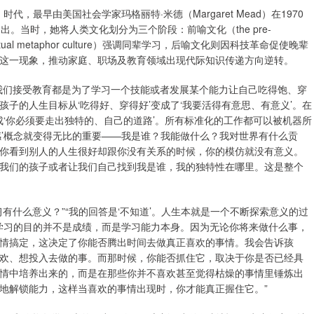
ture）时代，最早由美国社会学家玛格丽特·米德（Margaret Mead）在1970
t）中提出。当时，她将人类文化划分为三个阶段：前喻文化（the pre-
utual metaphor culture）强调同辈学习，后喻文化则因科技革命促使晚辈
这一现象，推动家庭、职场及教育领域出现代际知识传递方向逆转。
我们接受教育都是为了学习一个技能或者发展某个能力让自己吃得饱、穿
子的人生目标从‘吃得好、穿得好’变成了‘我要活得有意思、有意义’。在
成‘你必须要走出独特的、自己的道路’。所有标准化的工作都可以被机器所
感’概念就变得无比的重要——我是谁？我能做什么？我对世界有什么贡
你看到别人的人生很好却跟你没有关系的时候，你的模仿就没有意义。
我们的孩子或者让我们自己找到我是谁，我的独特性在哪里。这是整个
有什么意义？”“我的回答是‘不知道’。人生本就是一个不断探索意义的过
，学习的目的并不是成绩，而是学习能力本身。因为无论你将来做什么事，
情搞定，这决定了你能否腾出时间去做真正喜欢的事情。我会告诉孩
欢、想投入去做的事。而那时候，你能否抓住它，取决于你是否已经具
情中培养出来的，而是在那些你并不喜欢甚至觉得枯燥的事情里锤炼出
地解锁能力，这样当喜欢的事情出现时，你才能真正握住它。”