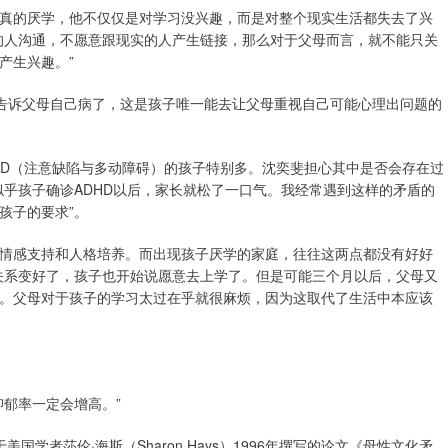
真的厌学，他不仅仅是对学习没兴趣，而是对整个现实生活都失去了兴
的人沟通，不愿意跟现实的人产生链接，那么对于父母而言，就不能只关
产生兴趣。”
是告诉父母自己病了，这是孩子唯一能去让父母重视自己可能心理出问题的
HD（注意缺陷与多动障碍）的孩子特别多。沈奕斐担心其中是否会存在过
似乎孩子确诊ADHD以后，家长就松了一口气。我经常遇到这样的矛盾的
孩子的要求”。
情感支持和人格培养。而出现孩子厌学的家庭，往往这两点都没有好好
关系变好了，孩子也开始说愿意去上学了。但是可能三个月以后，父母又
。父母对于孩子的学习太过在乎就很麻烦，因为这取代了生活中本应该
郁率一定会增高。”
先来自于美国学者莎伦·海斯（Sharon Hays）1996年撰写的论文《母性文化矛