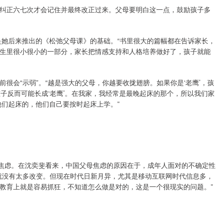
纠正六七次才会记住并最终改正过来。父母要明白这一点，鼓励孩子多
也是她后来推出的《松弛父母课》的基础。“书里很大的篇幅都在告诉家长，
生里很小很小的一部分，家长把情感支持和人格培养做好了，孩子就能
很会“示弱”。“越是强大的父母，你越要收拢翅膀。如果你是‘老鹰’，孩
的孩子反而可能长成‘老鹰’。在我家，我经常是最晚起床的那个，所以我们家
他们起床的，他们自己要按时起床上学。”
的焦虑。在沈奕斐看来，中国父母焦虑的原因在于，成年人面对的不确定性
就没有太多改变。但现在时代日新月异，尤其是移动互联网时代信息多，
教育上就是容易抓狂，不知道怎么做是对的，这是一个很现实的问题。”