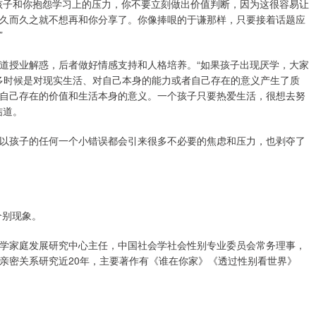
孩子和你抱怨学习上的压力，你不要立刻做出价值判断，因为这很容易让
久而久之就不想再和你分享了。你像捧哏的于谦那样，只要接着话题应
”
道授业解惑，后者做好情感支持和人格培养。“如果孩子出现厌学，大家
很多时候是对现实生活、对自己本身的能力或者自己存在的意义产生了质
自己存在的价值和生活本身的意义。一个孩子只要热爱生活，很想去努
结道。
以孩子的任何一个小错误都会引来很多不必要的焦虑和压力，也剥夺了
个别现象。
学家庭发展研究中心主任，中国社会学社会性别专业委员会常务理事，
亲密关系研究近20年，主要著作有《谁在你家》《透过性别看世界》