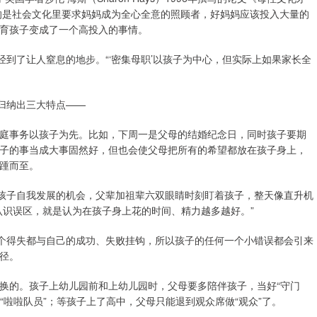
otherhood），指的是社会文化里要求妈妈成为全心全意的照顾者，好妈妈应该投入大量的
育孩子变成了一个高投入的事情。
经到了让人窒息的地步。“‘密集母职’以孩子为中心，但实际上如果家长全
归纳出三大特点——
庭事务以孩子为先。比如，下周一是父母的结婚纪念日，同时孩子要期
子的事当成大事固然好，但也会使父母把所有的希望都放在孩子身上，
踵而至。
给孩子自我发展的机会，父辈加祖辈六双眼睛时刻盯着孩子，整天像直升机
认识误区，就是认为在孩子身上花的时间、精力越多越好。”
每个得失都与自己的成功、失败挂钩，所以孩子的任何一个小错误都会引来
径。
换的。孩子上幼儿园前和上幼儿园时，父母要多陪伴孩子，当好“守门
“啦啦队员”；等孩子上了高中，父母只能退到观众席做“观众”了。