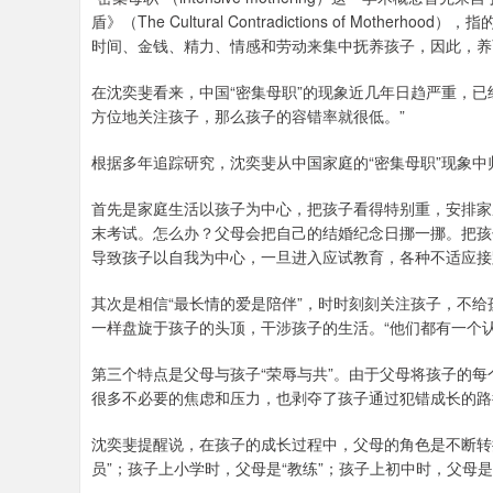
盾》（The Cultural Contradictions of M
时间、金钱、精力、情感和劳动来集中抚养孩子，因此，养
在沈奕斐看来，中国“密集母职”的现象近几年日趋严重，已
方位地关注孩子，那么孩子的容错率就很低。”
根据多年追踪研究，沈奕斐从中国家庭的“密集母职”现象中
首先是家庭生活以孩子为中心，把孩子看得特别重，安排家
末考试。怎么办？父母会把自己的结婚纪念日挪一挪。把孩
导致孩子以自我为中心，一旦进入应试教育，各种不适应接
其次是相信“最长情的爱是陪伴”，时时刻刻关注孩子，不
一样盘旋于孩子的头顶，干涉孩子的生活。“他们都有一个
第三个特点是父母与孩子“荣辱与共”。由于父母将孩子的
很多不必要的焦虑和压力，也剥夺了孩子通过犯错成长的路
沈奕斐提醒说，在孩子的成长过程中，父母的角色是不断转
员”；孩子上小学时，父母是“教练”；孩子上初中时，父母是